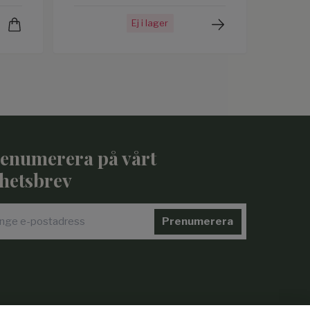
Ej i lager
enumerera på vårt
hetsbrev
Prenumerera