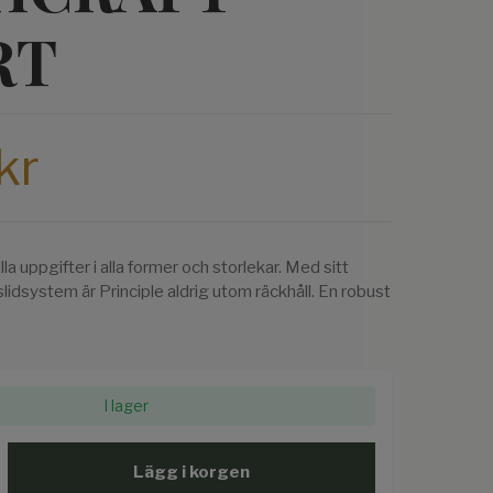
RT
kr
la uppgifter i alla former och storlekar. Med sitt
idsystem är Principle aldrig utom räckhåll. En robust
I lager
Lägg i korgen