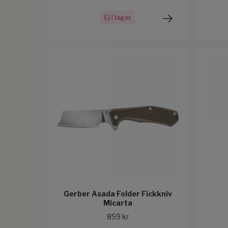
Ej i lager
Gerber Asada Folder Fickkniv
Micarta
859 kr