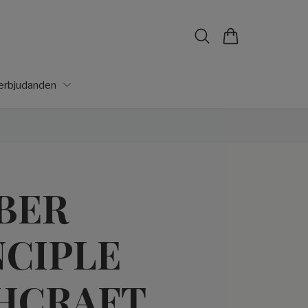
lerbjudanden
BER
NCIPLE
HCRAFT