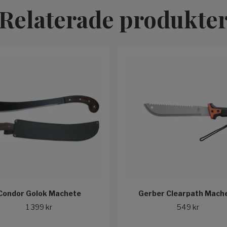
Relaterade produkte
Condor Golok Machete
Gerber Clearpath Mach
1 399 kr
549 kr