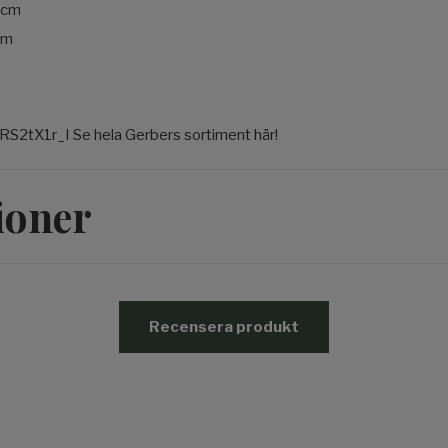
3 cm
cm
RS2tX1r_I Se hela Gerbers sortiment här!
ioner
Recensera produkt