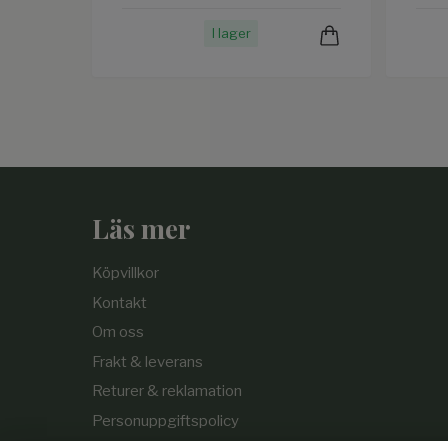
I lager
Läs mer
Köpvillkor
Kontakt
Om oss
Frakt & leverans
Returer & reklamation
Personuppgiftspolicy