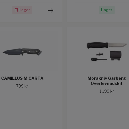
Ej i lager
I lager
CAMILLUS MICARTA
Morakniv Garberg
Överlevnadskit
799 kr
1 199 kr