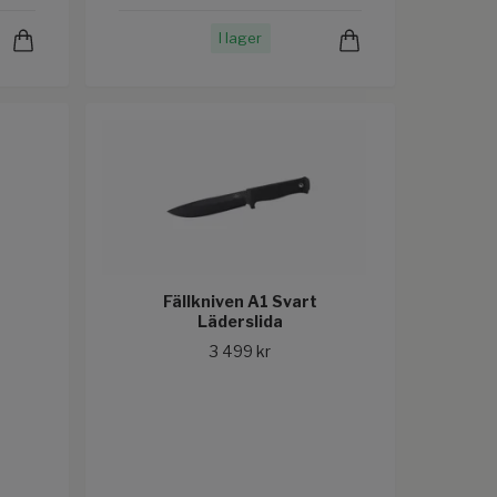
I lager
Fällkniven A1 Svart
Läderslida
3 499 kr