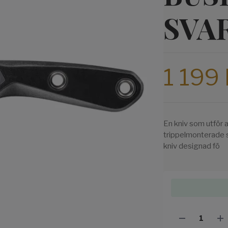
SVA
1 199 
En kniv som utför al
trippelmonterade sl
kniv designad fö