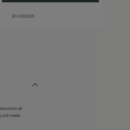
30-001659
lidsystem är
og och mark.