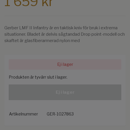
1 659 kr
Gerber LMF II Infantry är en taktisk kniv för bruk i extrema
situationer. Bladet är delvis sågtandad Drop point-modell och
skaftet är glasfiberarmerad nylon med
Ej i lager
Produkten är tyvärr slut i lager.
Ej i lager
Artikelnummer
GER-1027863