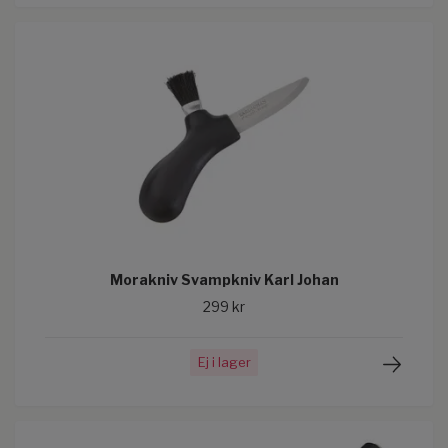
Morakniv Svampkniv Karl Johan
299 kr
Ej i lager