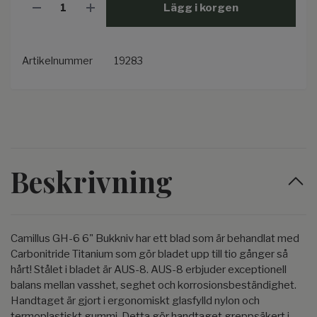
Lägg i korgen
Artikelnummer
19283
Beskrivning
Camillus GH-6 6" Bukkniv har ett blad som är behandlat med
Carbonitride Titanium som gör bladet upp till tio gånger så
hårt! Stålet i bladet är AUS-8. AUS-8 erbjuder exceptionell
balans mellan vasshet, seghet och korrosionsbeständighet.
Handtaget är gjort i ergonomiskt glasfylld nylon och
termoplastiskt gummi. Detta gör handtaget greppsäkert i