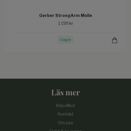
Gerber StrongArm Molle
1 199 kr
I lager
Läs mer
Köpvillkor
Kontakt
Om oss