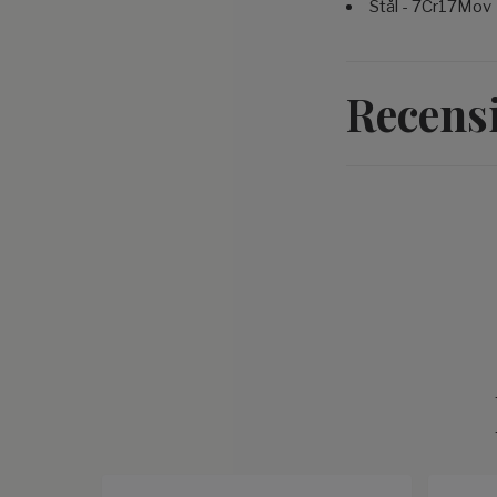
Stål - 7Cr17Mov
Recens