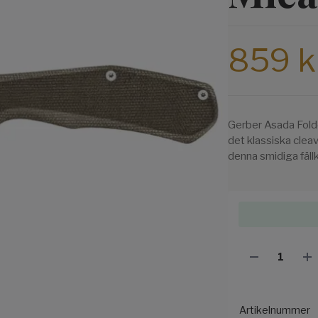
859 k
Gerber Asada Folde
det klassiska clea
denna smidiga fäll
Artikelnummer