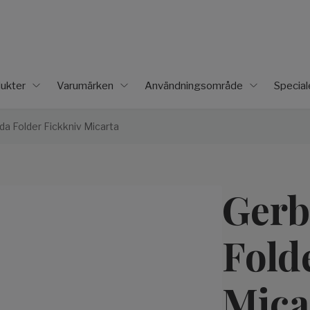
ukter
Varumärken
Användningsområde
Specia
a Folder Fickkniv Micarta
Gerb
Fold
Mica