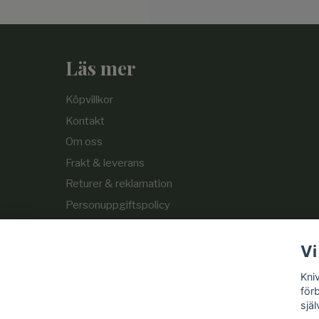
Läs mer
Köpvillkor
Kontakt
Om oss
Frakt & leverans
Returer & reklamation
Personuppgiftspolicy
Cookie-policy
Vi
Kni
för
själ