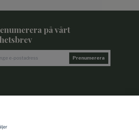
enumerera på vårt
hetsbrev
Prenumerera
ljer