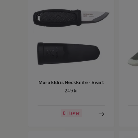
Mora Eldris Neckknife - Svart
249 kr
Ej i lager