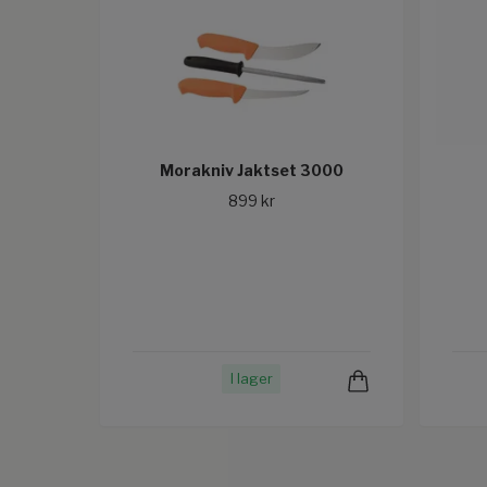
Morakniv Jaktset 3000
899 kr
I lager