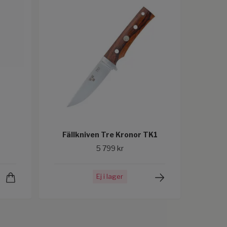
Fällkniven Tre Kronor TK1
5 799 kr
Ej i lager