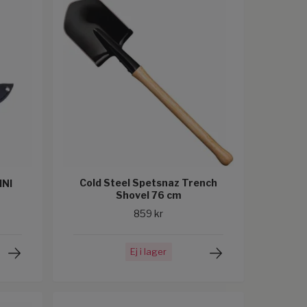
Cold Steel Spetsnaz Trench
NI
Shovel 76 cm
859 kr
Ej i lager