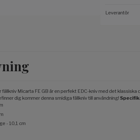
Leverantör
vning
 fällkniv Micarta FE GB är en perfekt EDC-kniv med det klassiska c
finner dig kommer denna smidiga fällkniv till användning!
Specifik
cm
cm
äge - 10,1 cm