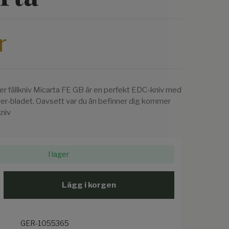
r
r fällkniv Micarta FE GB är en perfekt EDC-kniv med
ver-bladet. Oavsett var du än befinner dig kommer
kniv
I lager
Lägg i korgen
GER-1055365