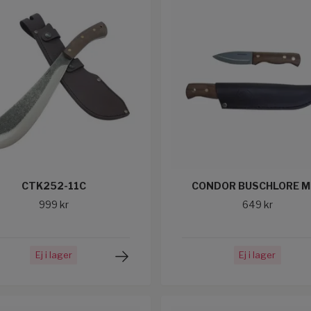
CTK252-11C
CONDOR BUSCHLORE MI
999 kr
649 kr
Ej i lager
Ej i lager