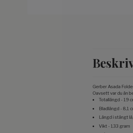
Beskri
Gerber Asada Folder
Oavsett var du än be
Totallängd - 19 
Bladlängd - 8,1 
Längd i stängt l
Vikt - 133 gram