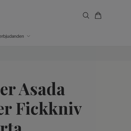
lerbjudanden
er Asada
er Fickkniv
rta