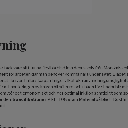
vning
r tack vare sitt tunna flexibla blad kan denna kniv från Morakniv en
erfekt för arbeten där man behöver komma nära underlaget. Bladet är
 gör att kniven håller skärpan länge, vilket öka användningsmöjlighete
r att hanteringen av kniven bli säkrare och risken för skador blir m
om gör det ergonomiskt och ger optimal friktion samtidigt som sp
handen.
Specifikationer
Vikt - 108 gram Material på blad - Rostfrit
mi