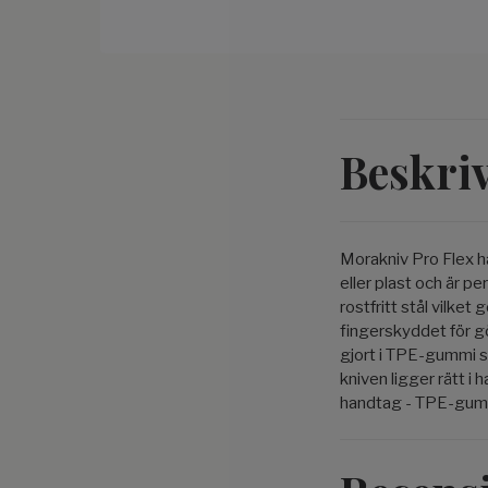
Beskri
Morakniv Pro Flex ha
eller plast och är p
rostfritt stål vilket
fingerskyddet för gö
gjort i TPE-gummi s
kniven ligger rätt i 
handtag - TPE-gum