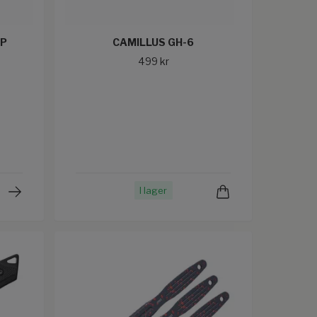
OP
CAMILLUS GH-6
499 kr
I lager