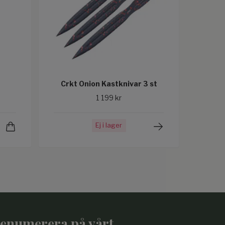
Crkt Onion Kastknivar 3 st
1 199 kr
Ej i lager
enumerera på vårt