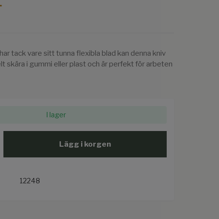
r
ar tack vare sitt tunna flexibla blad kan denna kniv
t skära i gummi eller plast och är perfekt för arbeten
I lager
Lägg i korgen
12248