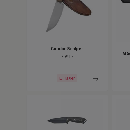
Condor Scalper
MA
799 kr
Ej i lager