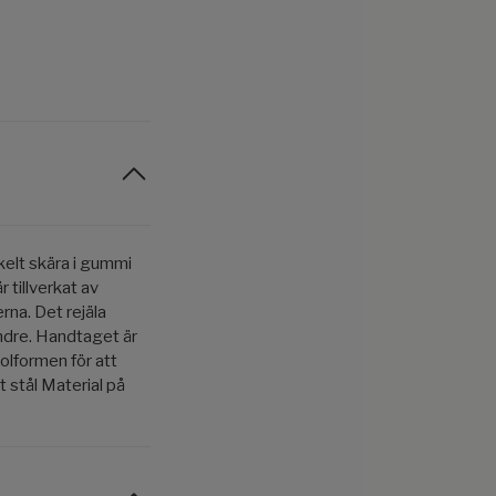
kelt skära i gummi
 tillverkat av
rna. Det rejäla
indre. Handtaget är
olformen för att
t stål Material på