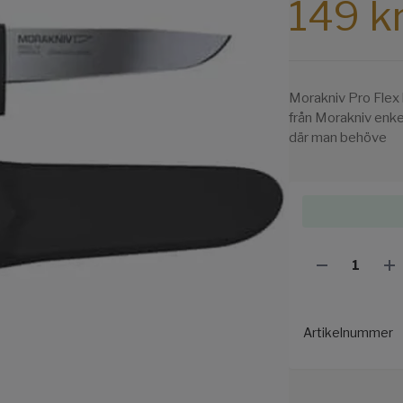
149 k
Morakniv Pro Flex h
från Morakniv enkel
där man behöve
Artikelnummer