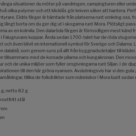
ånga situationer du möter på vandringen, campingturen eller under
å olika polymer och ett klicklås gör kniven säker att hantera. Per
tyrare. Eldris färger är hämtade från platserna runt omkring oss, frå
rig långt borta om du ger dig ut i skogarna runt Mora. Plötsligt pa
erna av en kolmila. Den dalaröda färgen är förmodligen mest känd f
 i Falugruvans koppar. Ända sedan 1700-talet har de röda stugorna
det och även blivit en internationell symbol för Sverige och Dalarna
en dalablå, som genom syns på allt från byggnadsdetaljer till kläder.
en tillsammans med de korsade pilarna och kungakronan. Den moss
r och de unika miljöer som fyller omgivningarna runt Siljan. I de dju
irationen till den här gröna nyansen. Avslutningsvis har vi den gul
amålningar, tillika de folkdräkter som människor i Mora burit sedan 
 g, netto 82 g
ostfritt stål
3 mm
mm