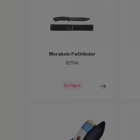
Morakniv Pathfinder
829 kr
Ej i lager