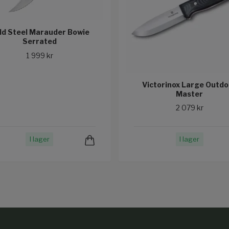
ld Steel Marauder Bowie
Serrated
1 999 kr
Victorinox Large Outdo
Master
2 079 kr
I lager
I lager