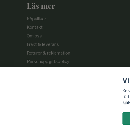
Läs mer
Köpvillkor
Kontakt
Om oss
Frakt & leverans
Returer & reklamation
Personuppgiftspolicy
Cookie-policy
Vi
Kni
för
själ