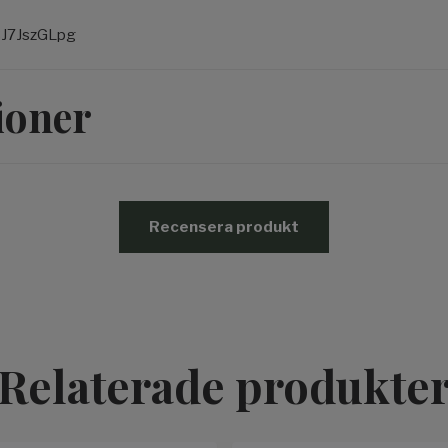
UBJ7JszGLpg
ioner
Recensera produkt
Relaterade produkte