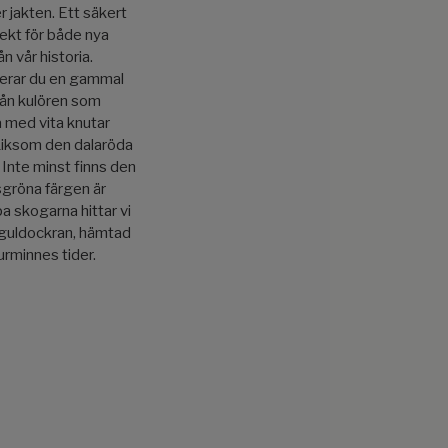
 jakten. Ett säkert
fekt för både nya
n vår historia.
sserar du en gammal
rån kulören som
 med vita knutar
. Liksom den dalaröda
 Inte minst finns den
gröna färgen är
pa skogarna hittar vi
a guldockran, hämtad
urminnes tider.