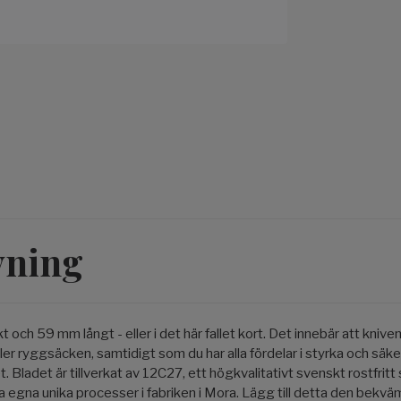
vning
 och 59 mm långt - eller i det här fallet kort. Det innebär att knive
 eller ryggsäcken, samtidigt som du har alla fördelar i styrka och 
. Bladet är tillverkat av 12C27, ett högkvalitativt svenskt rostfritt 
a egna unika processer i fabriken i Mora. Lägg till detta den bekv