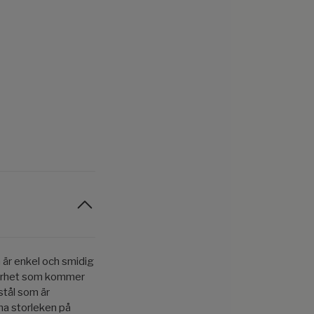
n är enkel och smidig
säkerhet som kommer
stål som är
äma storleken på