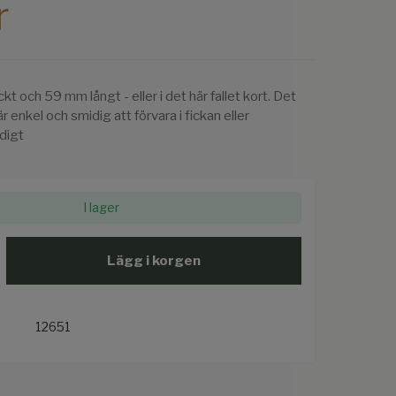
r
kt och 59 mm långt - eller i det här fallet kort. Det
r enkel och smidig att förvara i fickan eller
digt
I lager
Lägg i korgen
12651