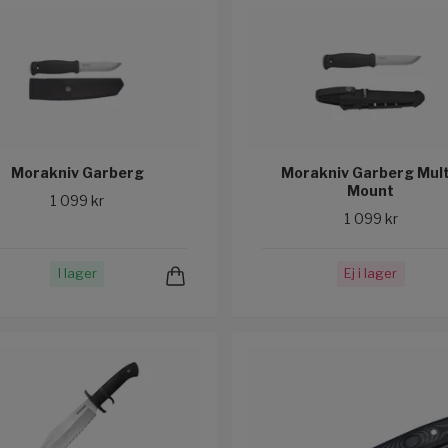
Morakniv Garberg
Morakniv Garberg Mult
Mount
1 099 kr
1 099 kr
I lager
Ej i lager