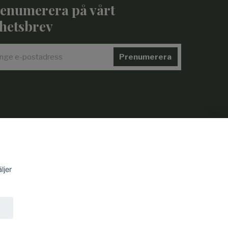
enumerera på vårt
hetsbrev
Prenumerera
ljer