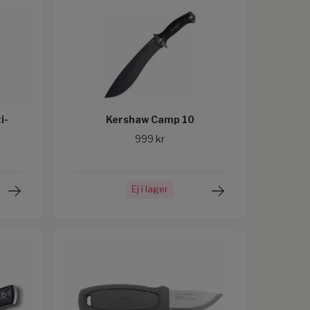
i-
Kershaw Camp 10
999 kr
Ej i lager