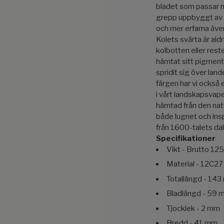
bladet som passar m
grepp uppbyggt av tv
och mer erfarna även
Kolets svärta är ald
kolbotten eller rest
hämtat sitt pigment
spridit sig över lan
färgen har vi också 
i vårt landskapsvap
hämtad från den natu
både lugnet och insp
från 1600-talets dal
Specifikationer
Vikt - Brutto 125
Material - 12C27 r
Totallängd - 14
Bladlängd - 59 
Tjocklek - 2 mm
Bredd - 41 mm