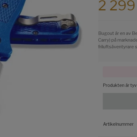
2 299
Bugout är en av B
Carry) på marknade
friluftsäventyrare 
Produkten är tyvär
Artikelnummer