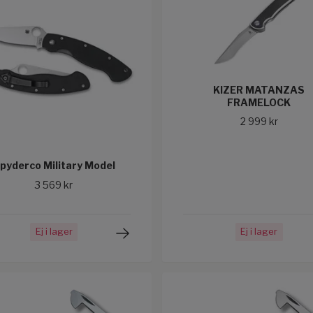
KIZER MATANZAS
FRAMELOCK
2 999 kr
pyderco Military Model
3 569 kr
Ej i lager
Ej i lager