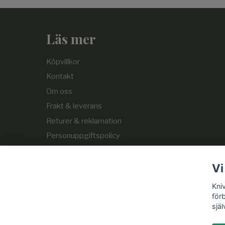
Läs mer
Köpvillkor
Kontakt
Om oss
Frakt & leverans
Returer & reklamation
Personuppgiftspolicy
Cookie-policy
Vi
Kni
för
själ