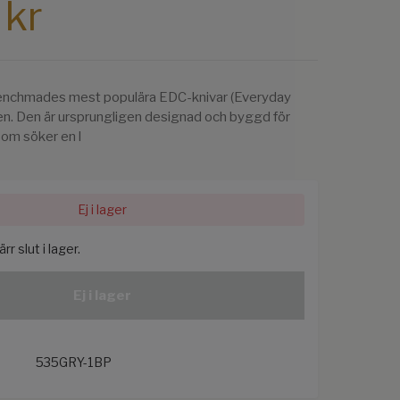
 kr
enchmades mest populära EDC-knivar (Everyday
n. Den är ursprungligen designad och byggd för
som söker en l
Ej i lager
r slut i lager.
Ej i lager
535GRY-1BP