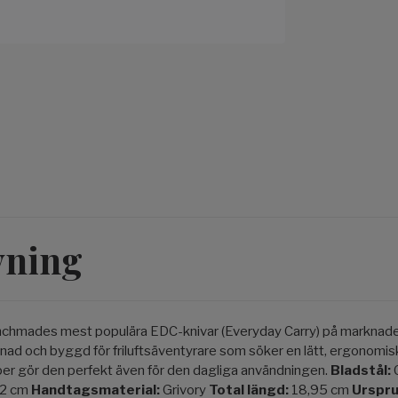
vning
nchmades mest populära EDC-knivar (Everyday Carry) på marknade
ad och byggd för friluftsäventyrare som söker en lätt, ergonomisk 
r gör den perfekt även för den dagliga användningen.
Bladstål:
22 cm
Handtagsmaterial:
Grivory
Total längd:
18,95 cm
Urspr