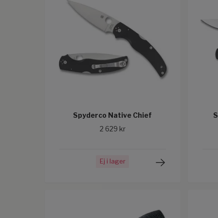
Spyderco Native Chief
S
2 629 kr
Ej i lager