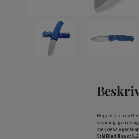
Beskri
Bugout är en av Be
ursprungligen design
men dess egenskape
Stål
Bladlängd:
8,