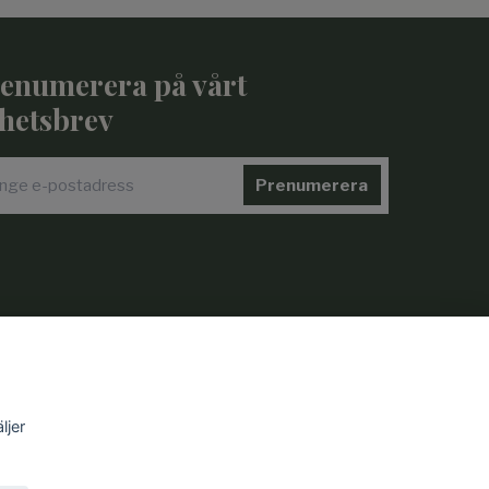
enumerera på vårt
hetsbrev
Prenumerera
ljer