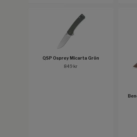
QSP Osprey Micarta Grön
849 kr
Ben