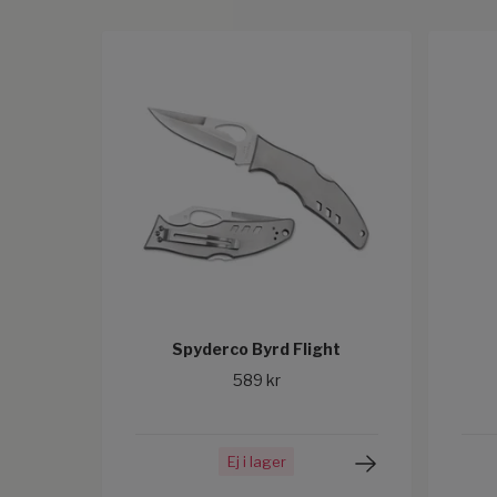
Spyderco Byrd Flight
589 kr
Ej i lager