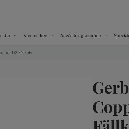
ukter
Varumärken
Användningsområde
Specia
opper D2 Fällkniv
Gerb
Copp
Fäll