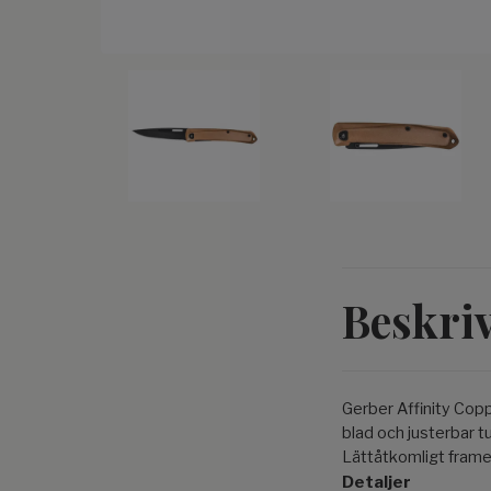
Beskri
Gerber Affinity Coppe
blad och justerbar t
Lättåtkomligt frame
Detaljer