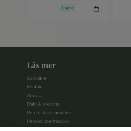
I lager
Läs mer
Köpvillkor
Kontakt
Om oss
Frakt & leverans
Returer & reklamation
Personuppgiftspolicy
Cookie-policy