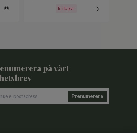
Ej i lager
enumerera på vårt
hetsbrev
Prenumerera