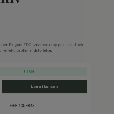
r
opper: Elegant EDC-kniv med drop point-blad och
 Perfekt för alla handstorlekar.
I lager
Lägg i korgen
GER-1059843