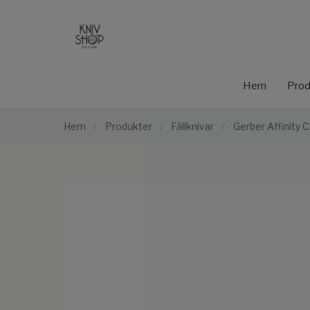
Hem
Prod
Hem
/
Produkter
/
Fällknivar
/
Gerber Affinity C