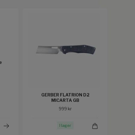
e
GERBER FLATRION D2
MICARTA GB
999 kr
I lager