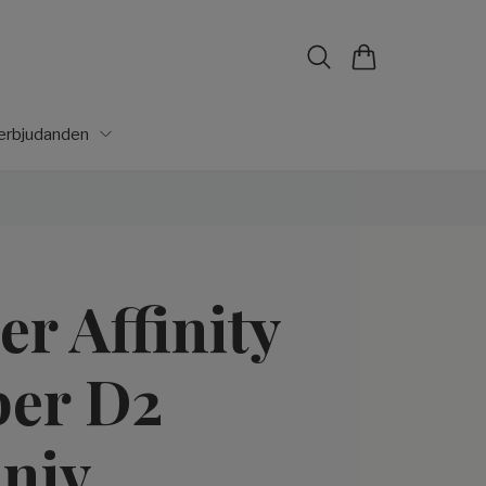
lerbjudanden
er Affinity
er D2
kniv