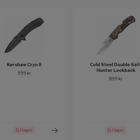
Kershaw Cryo II
Cold Steel Double Saf
Hunter Lockback
999 kr
899 kr
Ej i lager
Ej i lager