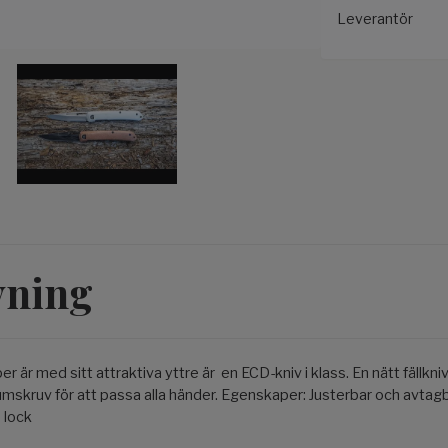
Leverantör
vning
r är med sitt attraktiva yttre är en ECD-kniv i klass. En nätt fällkn
umskruv för att passa alla händer.
Egenskaper: Justerbar och avtag
 lock