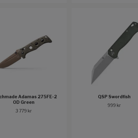
chmade Adamas 275FE-2
QSP Swordfish
OD Green
999 kr
3 779 kr