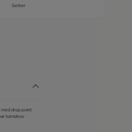
Gerber
iv med drop point
bar tumskruv