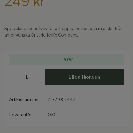
249 kr
Specialanpassad kniv för att öppna ostron och musslor från
amerikanska Ontario Knife Company.
I lager
Lägg i korgen
Artikelnummer
71721051442
Leverantör
OKC