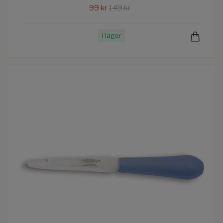
99 kr
149 kr
I lager