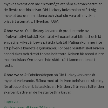
mycket skarpt och har en förmåga att hålla skärpan bättre än
de flesta rostfria knivar. Old Hickory knivarna har stått sig
mycket bra genom tiderna och visat sig vara ett mycket
prisvärt alternativ. Tillverkas i USA.
Observera:
Old Hickory knivarna är producerade av
högkvalitativt kolstål. Kolstålet vill garanterat bli matt och få
en patina, vilket är bevis på äkta kolstål. Patinan kommer inte
att påverka bladets egenskaper. För bäst resultat skall kniven
handdiskas och direkt torkas helt torra. Kniven får absolut inte
maskindiskas! Om kniven inte sköts rätt kommer den att
rosta.
Observera 2:
Fabriksskärpan på Old Hickoy-knivarna är
mycket varierande. Räkna med att kniven behöver en slipning
för att uppnå den bästa skärpan. När den väl är vass håller den
skärpan bättre än de flesta rostfria knivar.
Lagervara
Skickas normalt inom 24 timmar