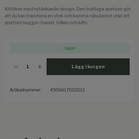
Köttkniv med nytänkande design. Den trubbiga spetsen gör
att du kan tranchera en stek och komma nära benet utan att
spetsen hugger i benet. Hålen och lufts
I lager
Lägg i korgen
Artikelnummer
4956617002011