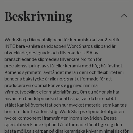
Beskrivning
Work Sharp Diamantslipband för keramiska knivar 2-setär
INTE bara vanliga sandpapper! Work Sharps slipband är
utvecklade, designade och tillverkade i USA av
branschledande slipmedelstillverkare Norton för
precisionsslipning av stål eller keramik med hög hållfasthet.
Kornens symmetri, avståndet mellan dem och flexibiliteten i
bandens bakstycke är alla noggrant utformade för att
producera en optimal konvex egg med minimal
värmeutveckling eller materialförlust. Om du någonsin har
använt en bandslipmaskin för att slipa, vet du hur snabbt
stålet kan bli överhettat och hur mycket material som kan tas
bort om du inte är försiktig. Work Sharps slipmedel utgör en
nyckelkomponent i framgången inom slipvärlden. Dessa
specialutvecklade slipband är utformade för att ge dig den
bästa möjliga skärpan på dina keramiska knivar minimal risk för