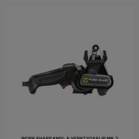
WORK SHARP KNIV- & VERKTYGSSLIP MK.2