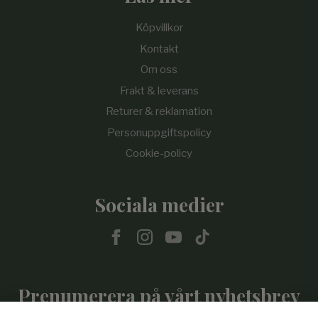
Köpvillkor
Kontakt
Om oss
Frakt & leverans
Returer & reklamation
Personuppgiftspolicy
Cookie-policy
Sociala medier
Prenumerera på vårt nyhetsbrev