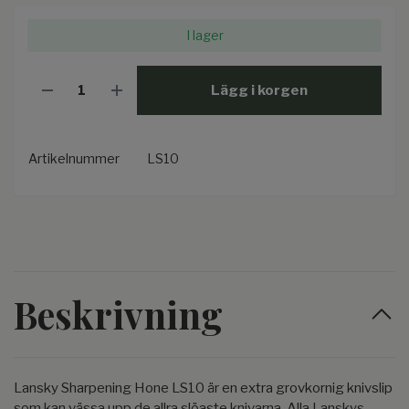
I lager
Lägg i korgen
Artikelnummer
LS10
Beskrivning
Lansky Sharpening Hone LS10 är en extra grovkornig knivslip
som kan vässa upp de allra slöaste knivarna. Alla Lanskys