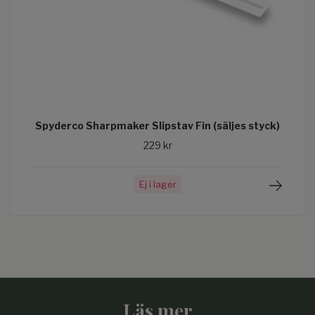
Spyderco Sharpmaker Slipstav Fin (säljes styck)
229 kr
Ej i lager
Läs mer