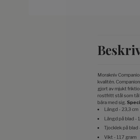
Beskri
Morakniv Companion Sv
kvalitén. Companion
gjort av mjukt frikt
rostfritt stål som tå
bära med sig.
Speci
Längd - 23,3 cm
Längd på blad - 
Tjocklek på blad
Vikt - 117 gram