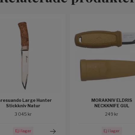
resuando Large Hunter
MORAKNIV ELDRIS
Stickkniv Natur
NECKKNIFE GUL
3 045 kr
249 kr
Ej i lager
Ej i lager