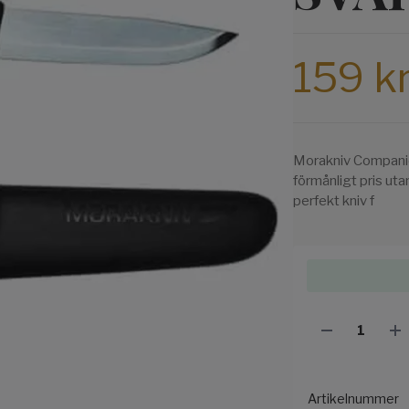
159 k
Morakniv Companion S
förmånligt pris uta
perfekt kniv f
Artikelnummer