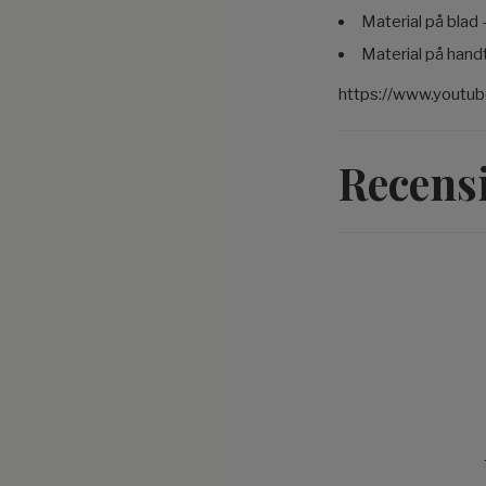
Material på blad -
Material på han
https://www.yout
Recens