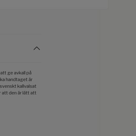
 att ge avkall på
ska handtaget är
 svenskt kallvalsat
 att den är lätt att