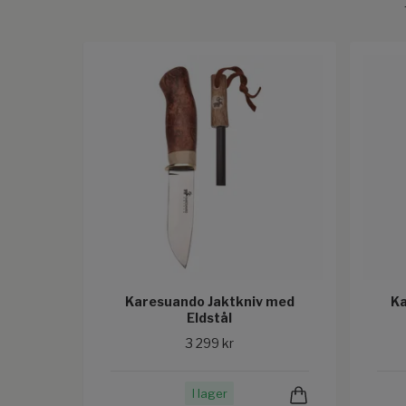
Karesuando Jaktkniv med
Ka
Eldstål
3 299 kr
I lager