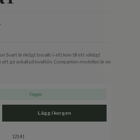
r
vart är riktigt bra allt-i-ett kniv till ett väldigt
n att ge avkall på kvalitén. Companion-modellen är en
I lager
Lägg i korgen
12141