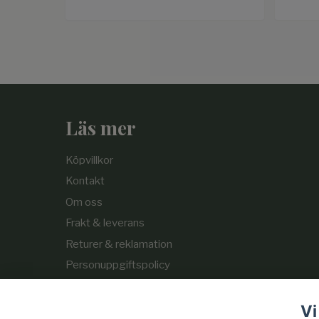
Läs mer
Köpvillkor
Kontakt
Om oss
Frakt & leverans
Returer & reklamation
Personuppgiftspolicy
Cookie-policy
Vi