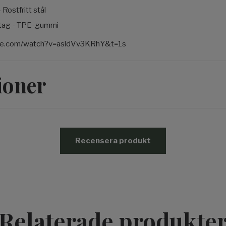
 Rostfritt stål
dtag - TPE-gummi
ube.com/watch?v=asldVv3KRhY&t=1s
ioner
Recensera produkt
Relaterade produkte