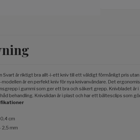
vning
art är riktigt bra allt-i-ett kniv till ett väldigt förmånligt pris utan
-modellen är en perfekt kniv för nya knivanvändare. Det ergonomi
ionsgrepp i gummi som ger ett bra och säkert grepp. Knivbladet är i
l håd behandling. Knivslidan är i plast och har ett bältesclips som gör
fikationer
10,4 cm
 - 2,5 mm