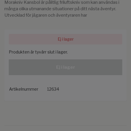
Morakniv Kansbol är pålitlig friluftskniv som kan användas i
många olika utmanande situationer på ditt nästa äventyr.
Utvecklad för jägaren och äventyraren har
Ej i lager
Produkten är tyvärr slut i lager.
Ej i lager
Artikelnummer
12634