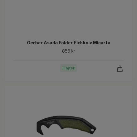
Gerber Asada Folder Fickkniv Micarta
859 kr
I lager