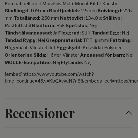
Kompatibelt med Morakniv Multi-Mount Kit till Kansbol.
Bladlängd:
109 mm
Bladtjocklek:
2,5 mm
Knivlängd:
226
mm
Totallängd:
250 mm
Nettovikt:
134,0 g
Ståltyp:
Rostfritt stål
Bladform:
Rak
Spetslös:
Nej
Tändstålsanpassad:
Ja
Flexgrad:
Stiff
Tandad Egg:
Nej
Tandad Rygg:
Nej
Greppmaterial:
TPE-gummi
Fattning:
Högerhänt, Vänsterhänt
Eggskydd:
Knivslida i Polymer
Orientering Slida:
Höger, Vänster
Anpassad för barn:
Nej
MOLLE-kompatibel:
Nej
Flytande:
Nej
[embed]https://www.youtube.com/watch?
time_continue=4&v=KbQAvkuN7n8&embeds_euri=https://mora
Recensioner