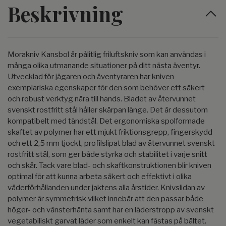
Beskrivning
Morakniv Kansbol är pålitlig friluftskniv som kan användas i
många olika utmanande situationer på ditt nästa äventyr.
Utvecklad för jägaren och äventyraren har kniven
exemplariska egenskaper för den som behöver ett säkert
och robust verktyg nära till hands. Bladet av återvunnet
svenskt rostfritt stål håller skärpan länge. Det är dessutom
kompatibelt med tändstål. Det ergonomiska spolformade
skaftet av polymer har ett mjukt friktionsgrepp, fingerskydd
och ett 2,5 mm tjockt, profilslipat blad av återvunnet svenskt
rostfritt stål, som ger både styrka och stabilitet i varje snitt
och skär. Tack vare blad- och skaftkonstruktionen blir kniven
optimal för att kunna arbeta säkert och effektivt i olika
väderförhållanden under jaktens alla årstider. Knivslidan av
polymer är symmetrisk vilket innebär att den passar både
höger- och vänsterhänta samt har en läderstropp av svenskt
vegetabiliskt garvat läder som enkelt kan fästas på bältet.