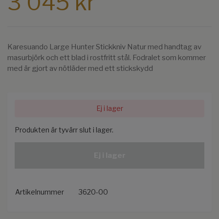
3 045 kr
Karesuando Large Hunter Stickkniv Natur med handtag av
masurbjörk och ett blad i rostfritt stål. Fodralet som kommer
med är gjort av nötläder med ett stickskydd
Ej i lager
Produkten är tyvärr slut i lager.
Ej i lager
Artikelnummer
3620-00