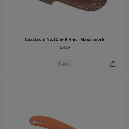
Casström No.10 SFK Kniv i Masurbjörk
1 939 kr
I lager