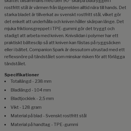
skaftet tillsammans med den 90º skarpa bladryggen i
rostfritt stål är värmen från lägerelden alltid nära till hands. Det
starka bladet är tillverkat av svenskt rostfritt stål, vilket gör
det enkelt att underhålla och kniven håller skärpan länge. Det
mjuka friktionsgreppet i TPE-gummi gör det tryggt och
stadigt att arbeta med kniven. Knivslidan i polymer har ett
praktiskt bältesclip så att kniven kan fästas på ryggsäcken
eller i bältet. Companion Spark är dessutom utrustad med ett
reflexsnöre på tändstålet som minskar risken för att förlägga
tändstålet.
Specifikationer
Totallängd - 238 mm
Bladlängd - 104 mm
Bladtjocklek - 2,5 mm
Vikt - 128 gram
Material på blad - Svenskt rostfritt stål
Material på handtag - TPE-gummi