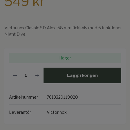
549 kr
Victorinox Classic SD Alox, 58 mm fickkniv med 5 funktioner.
Night Dive.
I lager
Lägg i korgen
Artikelnummer
7613329119020
Leverantör
Victorinox