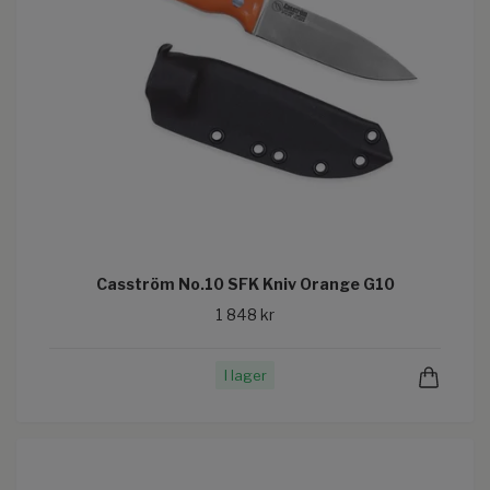
Casström No.10 SFK Kniv Orange G10
1 848 kr
I lager