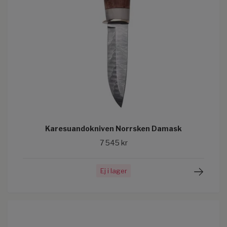
Karesuandokniven Norrsken Damask
7 545 kr
Ej i lager