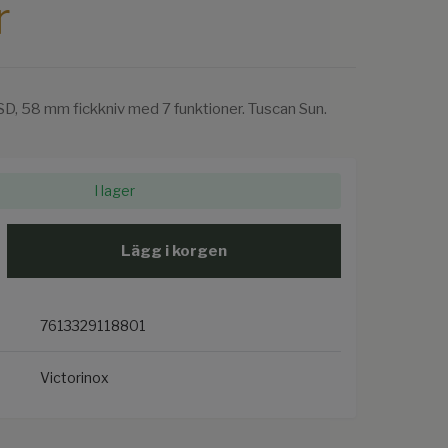
r
 SD, 58 mm fickkniv med 7 funktioner. Tuscan Sun.
I lager
Lägg i korgen
7613329118801
Victorinox