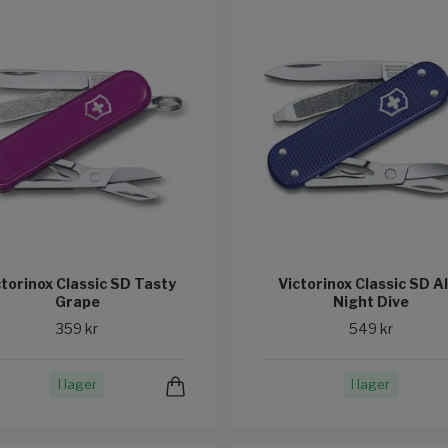
ctorinox Classic SD Tasty
Victorinox Classic SD A
Grape
Night Dive
359 kr
549 kr
I lager
I lager