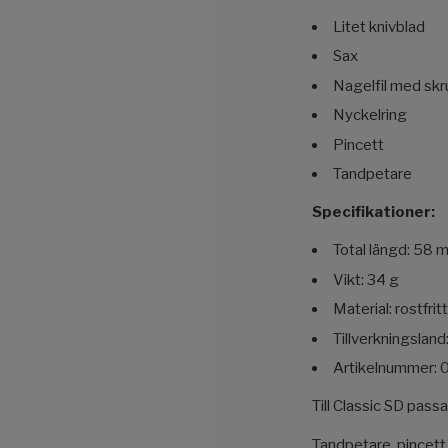
Litet knivblad
Sax
Nagelfil med sk
Nyckelring
Pincett
Tandpetare
Specifikationer:
Total längd: 58 
Vikt: 34 g
Material: rostfritt
Tillverkningsland
Artikelnummer: 
Till Classic SD pass
Tandpetare, pincett,