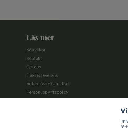
Läs mer
Köpvillkor
Kontakt
Om oss
Frakt & leverans
Returer & reklamation
Personuppgiftspolicy
Cookie-policy
Vi
Kni
för