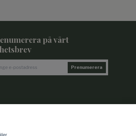
enumerera på vårt
hetsbrev
Prenumerera
ljer