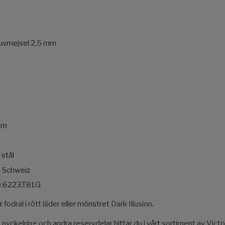
ruvmejsel 2,5 mm
mm
 stål
: Schweiz
0.6223.T81G
ar
fodral i rött läder
eller mönstret
Dark Illusion
.
 nyckelring och andra reservdelar hittar du i vårt sortiment av
Victo