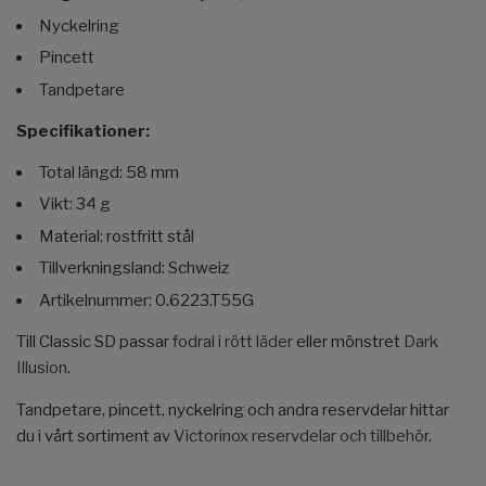
Nyckelring
Pincett
Tandpetare
Specifikationer:
Total längd: 58 mm
Vikt: 34 g
Material: rostfritt stål
Tillverkningsland: Schweiz
Artikelnummer: 0.6223.T55G
Till Classic SD passar
fodral i rött läder
eller mönstret
Dark
Illusion
.
Tandpetare, pincett, nyckelring och andra reservdelar hittar
du i vårt sortiment av
Victorinox reservdelar och tillbehör
.