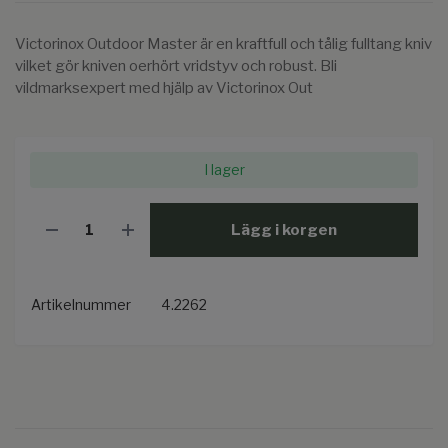
Victorinox Outdoor Master är en kraftfull och tålig fulltang kniv
vilket gör kniven oerhört vridstyv och robust. Bli
vildmarksexpert med hjälp av Victorinox Out
I lager
Lägg i korgen
Artikelnummer
4.2262