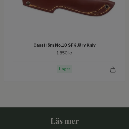
Casström No.10 SFK Järv Kniv
1 850 kr
I lager
Läs mer