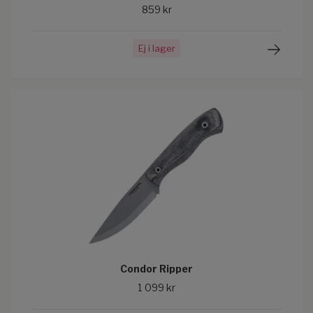
859 kr
Ej i lager
Condor Ripper
1 099 kr