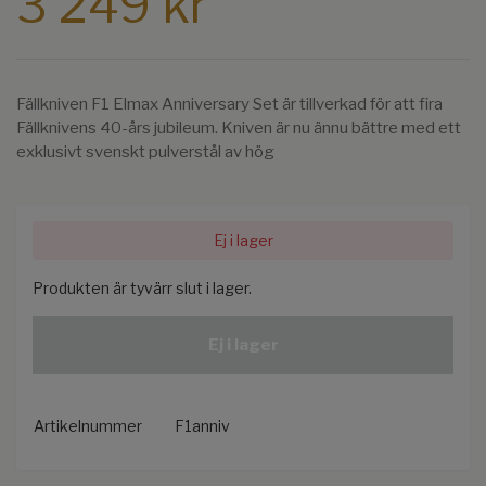
3 249 kr
Fällkniven F1 Elmax Anniversary Set är tillverkad för att fira
Fällknivens 40-års jubileum. Kniven är nu ännu bättre med ett
exklusivt svenskt pulverstål av hög
Ej i lager
Produkten är tyvärr slut i lager.
Ej i lager
Artikelnummer
F1anniv