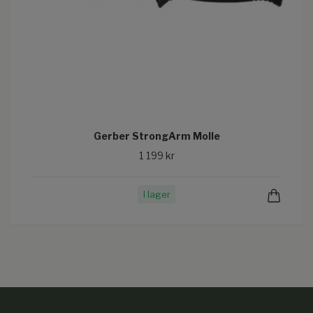
Gerber StrongArm Molle
1 199 kr
I lager