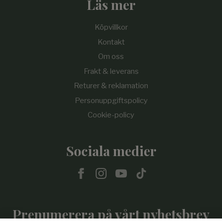
Läs mer
Köpvillkor
Kontakt
Om oss
Frakt & leverans
Returer & reklamation
Personuppgiftspolicy
Cookie-policy
Sociala medier
Prenumerera på vårt nyhetsbrev