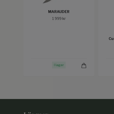
MARAUDER
1 999 kr
Cu
I lager