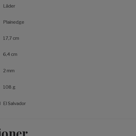
Läder
Plainedge
17,7 cm
6,4 cm
2 mm
108 g
d
El Salvador
ioner