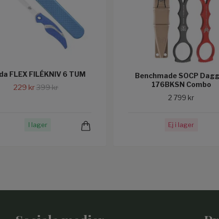
da FLEX FILÉKNIV 6 TUM
Benchmade SOCP Dagg
176BKSN Combo
229 kr
399 kr
2 799 kr
I lager
Ej i lager