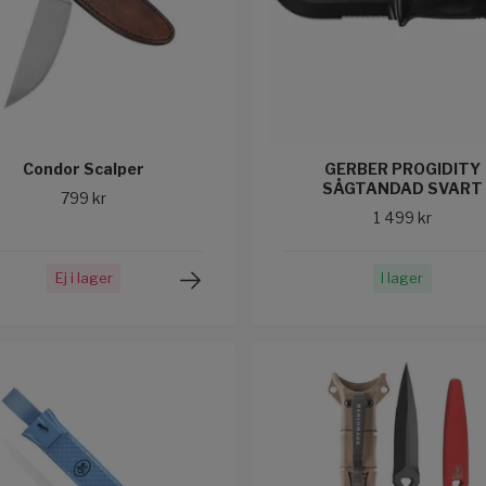
Condor Scalper
GERBER PROGIDITY
SÅGTANDAD SVART
799 kr
1 499 kr
Ej i lager
I lager