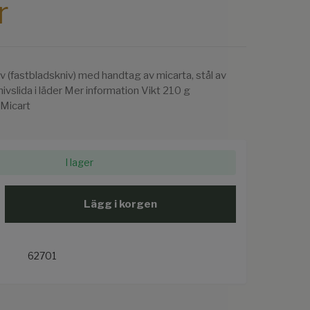
r
iv (fastbladskniv) med handtag av micarta, stål av
ivslida i läder Mer information Vikt 210 g
Micart
I lager
Lägg i korgen
62701