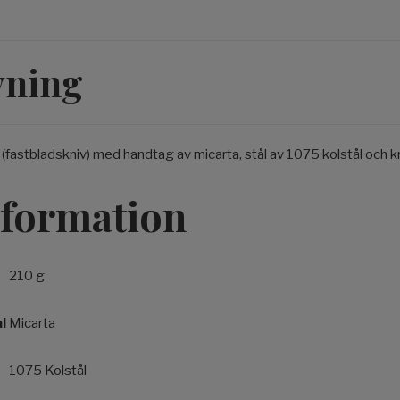
vning
v (fastbladskniv) med handtag av micarta, stål av 1075 kolstål och kni
nformation
210 g
l
Micarta
1075 Kolstål