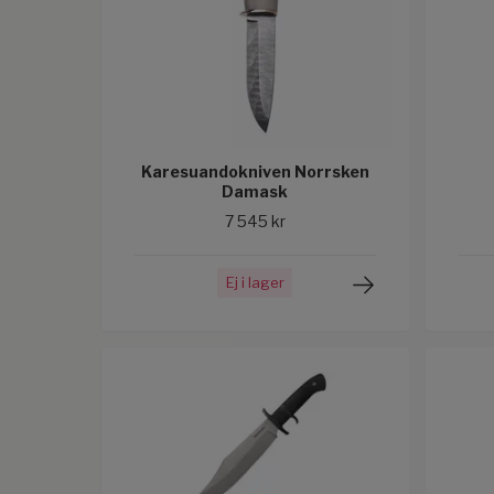
Karesuandokniven Norrsken
Damask
7 545 kr
Ej i lager