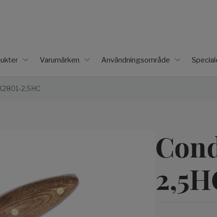
ukter
Varumärken
Användningsområde
Specia
K2801-2,5HC
Cond
2,5H