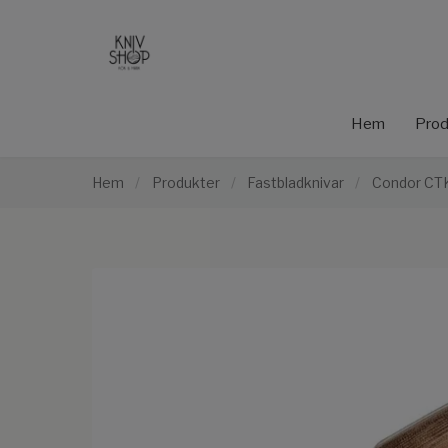
Hem
Prod
Hem
/
Produkter
/
Fastbladknivar
/
Condor CT