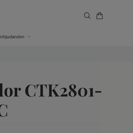
lerbjudanden
or CTK2801-
C