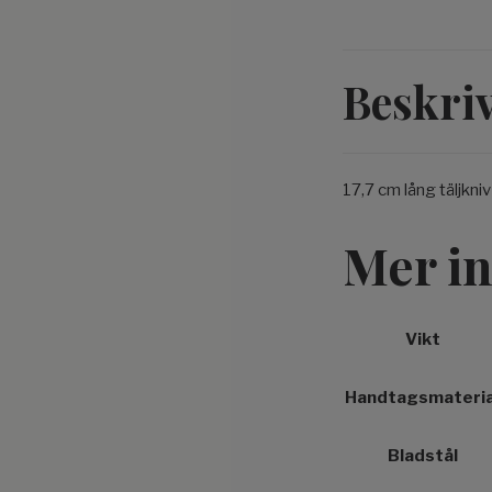
Beskri
17,7 cm lång täljkni
Mer i
Vikt
Handtagsmateria
Bladstål