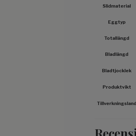
Slidmaterial
Eggtyp
Totallängd
Bladlängd
Bladtjocklek
Produktvikt
Tillverkningslan
Recens