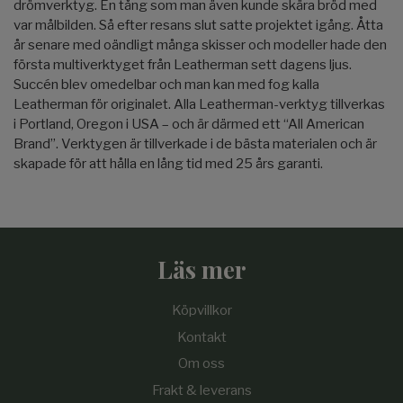
drömverktyg. En tång som man även kunde skära bröd med
var målbilden. Så efter resans slut satte projektet igång. Åtta
år senare med oändligt många skisser och modeller hade den
första multiverktyget från Leatherman sett dagens ljus.
Succén blev omedelbar och man kan med fog kalla
Leatherman för originalet. Alla Leatherman-verktyg tillverkas
i Portland, Oregon i USA – och är därmed ett “All American
Brand”. Verktygen är tillverkade i de bästa materialen och är
skapade för att hålla en lång tid med 25 års garanti.
Läs mer
Köpvillkor
Kontakt
Om oss
Frakt & leverans