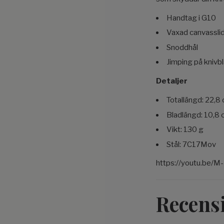
Handtag i G10
Vaxad canvassli
Snoddhål
Jimping på knivb
Detaljer
Totallängd: 22,8
Bladlängd: 10,8
Vikt: 130 g
Stål: 7C17Mov
https://youtu.be/M-
Recens