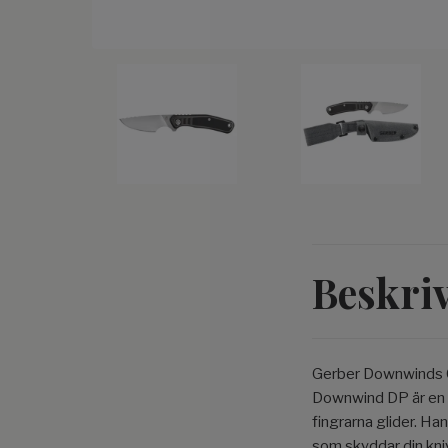
Beskri
Gerber Downwinds Ca
Downwind DP är en a
fingrarna glider. Ha
som skyddar din kniv 