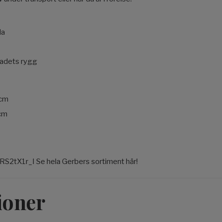
da
ladets rygg
 cm
 cm
RS2tX1r_I Se hela Gerbers sortiment här!
ioner