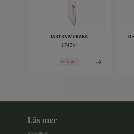
JAKTKNIV URAKA
Ge
1 745 kr
Ej i lager
Läs mer
Köpvillkor