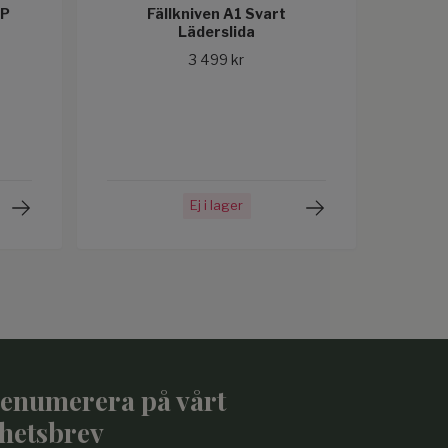
OP
Fällkniven A1 Svart
Läderslida
3 499 kr
Ej i lager
enumerera på vårt
hetsbrev