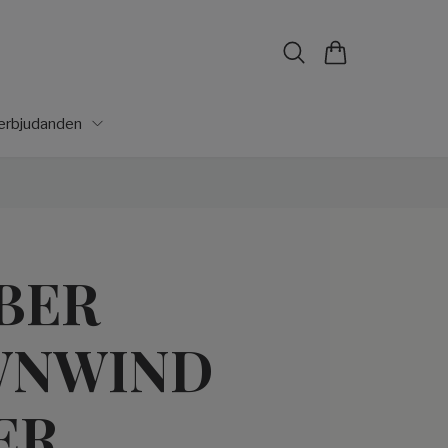
lerbjudanden
BER
WNWIND
ER