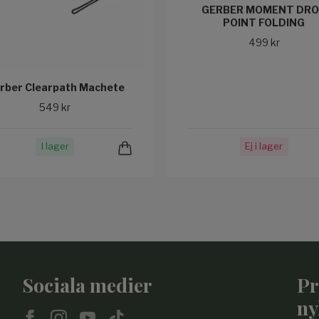
GERBER MOMENT DR
POINT FOLDING
499 kr
rber Clearpath Machete
549 kr
I lager
Ej i lager
Sociala medier
Pr
ny