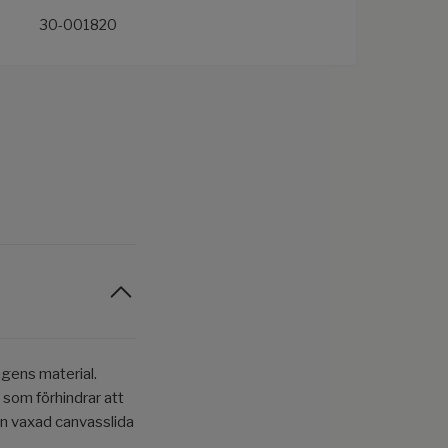
30-001820
agens material.
 som förhindrar att
 en vaxad canvasslida