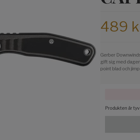
489 k
Gerber Downwinds C
gift sig med dagen
point blad och jimp
Produkten är tyvär