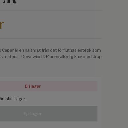
r
aper är en hälsning från det förflutnas estetik som
s material. Downwind DP är en allsidig kniv med drop
Ej i lager
r slut i lager.
Ej i lager