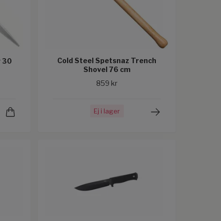
Cold Steel Spetsnaz Trench
v 30
Shovel 76 cm
859 kr
Ej i lager