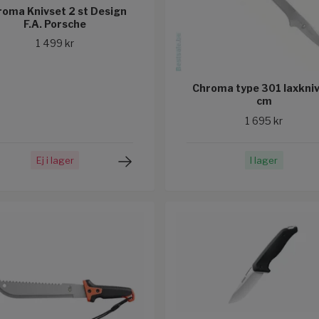
oma Knivset 2 st Design
F.A. Porsche
1 499 kr
Chroma type 301 laxkni
cm
1 695 kr
Ej i lager
I lager