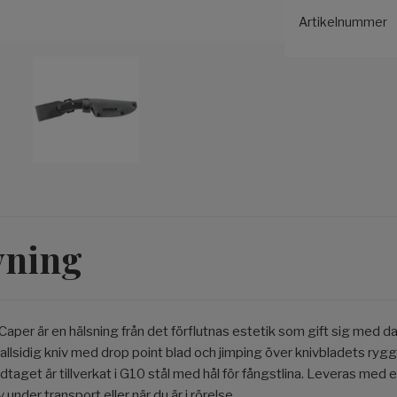
Artikelnummer
vning
per är en hälsning från det förflutnas estetik som gift sig med d
llsidig kniv med drop point blad och jimping över knivbladets rygg
ndtaget är tillverkat i G10 stål med hål för fångstlina. Leveras med
under transport eller när du är i rörelse.