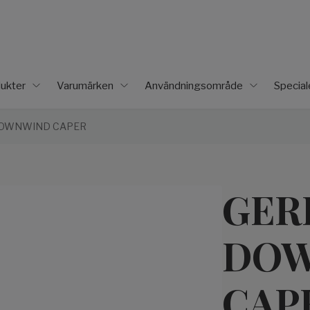
ukter
Varumärken
Användningsområde
Specia
DOWNWIND CAPER
GER
DO
CAP