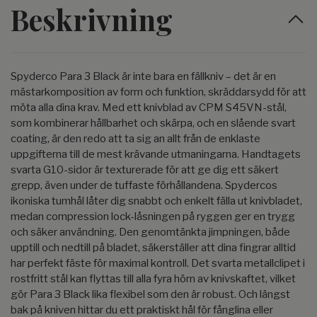
Beskrivning
Spyderco Para 3 Black är inte bara en fällkniv – det är en
mästarkomposition av form och funktion, skräddarsydd för att
möta alla dina krav. Med ett knivblad av CPM S45VN-stål,
som kombinerar hållbarhet och skärpa, och en slående svart
coating, är den redo att ta sig an allt från de enklaste
uppgifterna till de mest krävande utmaningarna. Handtagets
svarta G10-sidor är texturerade för att ge dig ett säkert
grepp, även under de tuffaste förhållandena. Spydercos
ikoniska tumhål låter dig snabbt och enkelt fälla ut knivbladet,
medan compression lock-låsningen på ryggen ger en trygg
och säker användning. Den genomtänkta jimpningen, både
upptill och nedtill på bladet, säkerställer att dina fingrar alltid
har perfekt fäste för maximal kontroll. Det svarta metallclipet i
rostfritt stål kan flyttas till alla fyra hörn av knivskaftet, vilket
gör Para 3 Black lika flexibel som den är robust. Och längst
bak på kniven hittar du ett praktiskt hål för fånglina eller