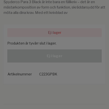
Spyderco Para 3 Black är inte bara en fällkniv – det är en
mästarkomposition av form och funktion, skräddarsydd för att
möta alla dina krav. Med ett knivblad av
Ej i lager
Produkten är tyvärr slut i lager.
Ej i lager
Artikelnummer
C223GPBK