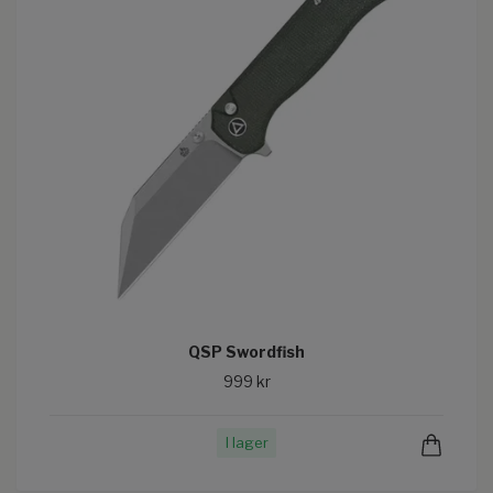
QSP Swordfish
999 kr
I lager