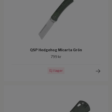
QSP Hedgehog Micarta Grön
799 kr
Ej i lager