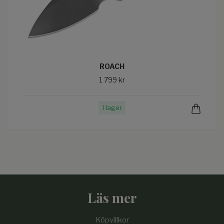
ROACH
1 799 kr
I lager
Läs mer
Köpvillkor