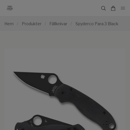
Hem
/
Produkter
/
Fällknivar
/
Spyderco Para 3 Black