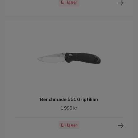
Ej i lager
Benchmade 551 Griptilian
1 999 kr
Ej i lager