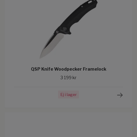
QSP Knife Woodpecker Framelock
3 199 kr
Ej i lager