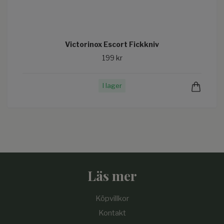
Victorinox Escort Fickkniv
199 kr
I lager
Läs mer
Köpvillkor
Kontakt