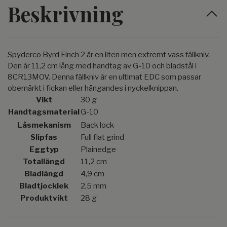
Beskrivning
Spyderco Byrd Finch 2 är en liten men extremt vass fällkniv.
Den är 11,2 cm lång med handtag av G-10 och bladstål i
8CR13MOV. Denna fällkniv är en ultimat EDC som passar
obemärkt i fickan eller hängandes i nyckelknippan.
Vikt
30 g
Handtagsmaterial
G-10
Låsmekanism
Back lock
Slipfas
Full flat grind
Eggtyp
Plainedge
Totallängd
11,2 cm
Bladlängd
4,9 cm
Bladtjocklek
2,5 mm
Produktvikt
28 g