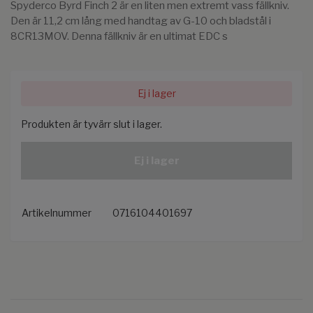
Spyderco Byrd Finch 2 är en liten men extremt vass fällkniv.
Den är 11,2 cm lång med handtag av G-10 och bladstål i
8CR13MOV. Denna fällkniv är en ultimat EDC s
Ej i lager
Produkten är tyvärr slut i lager.
Ej i lager
Artikelnummer
0716104401697