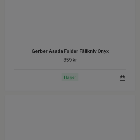
Gerber Asada Folder Fällkniv Onyx
859 kr
I lager