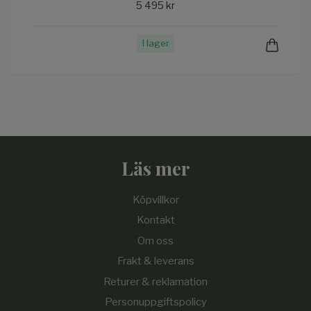
5 495 kr
I lager
Läs mer
Köpvillkor
Kontakt
Om oss
Frakt & leverans
Returer & reklamation
Personuppgiftspolicy