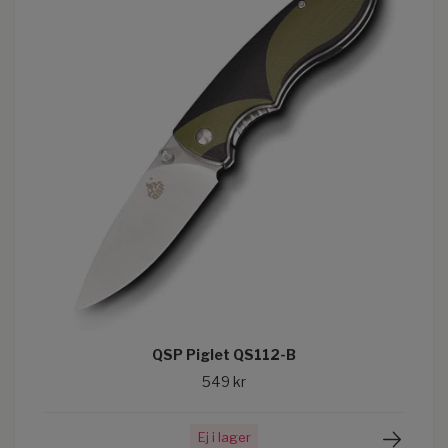
QSP Piglet QS112-B
549 kr
Ej i lager