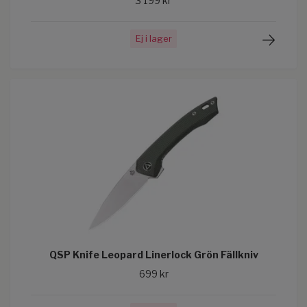
3 199 kr
Ej i lager
QSP Knife Leopard Linerlock Grön Fällkniv
699 kr