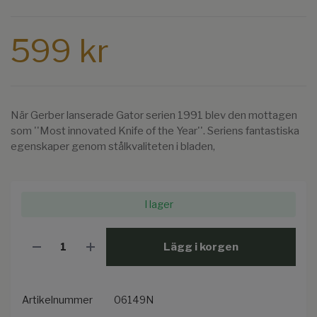
599 kr
När Gerber lanserade Gator serien 1991 blev den mottagen
som ''Most innovated Knife of the Year''. Seriens fantastiska
egenskaper genom stålkvaliteten i bladen,
I lager
Lägg i korgen
Artikelnummer
06149N