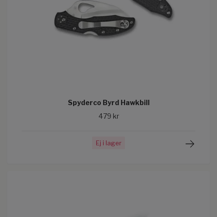
Spyderco Byrd Hawkbill
479 kr
Ej i lager