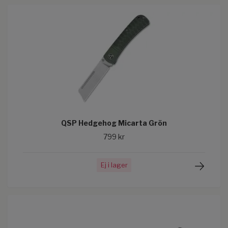
QSP Hedgehog Micarta Grön
799 kr
Ej i lager