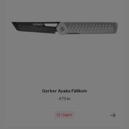
Gerber Ayako Fällkniv
479 kr
Ej i lager