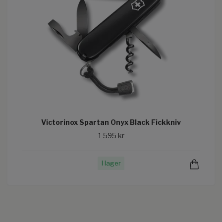
Victorinox Spartan Onyx Black Fickkniv
1 595 kr
I lager