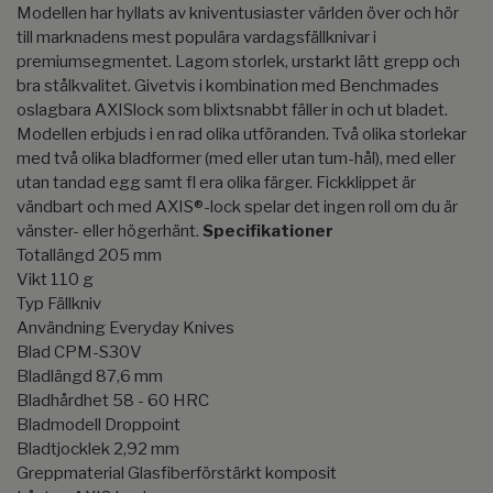
Modellen har hyllats av kniventusiaster världen över och hör
till marknadens mest populära vardagsfällknivar i
premiumsegmentet. Lagom storlek, urstarkt lätt grepp och
bra stålkvalitet. Givetvis i kombination med Benchmades
oslagbara AXISlock som blixtsnabbt fäller in och ut bladet.
Modellen erbjuds i en rad olika utföranden. Två olika storlekar
med två olika bladformer (med eller utan tum-hål), med eller
utan tandad egg samt fl era olika färger. Fickklippet är
vändbart och med AXIS®-lock spelar det ingen roll om du är
vänster- eller högerhänt.
Specifikationer
Totallängd 205 mm
Vikt 110 g
Typ Fällkniv
Användning Everyday Knives
Blad CPM-S30V
Bladlängd 87,6 mm
Bladhårdhet 58 - 60 HRC
Bladmodell Droppoint
Bladtjocklek 2,92 mm
Greppmaterial Glasfiberförstärkt komposit