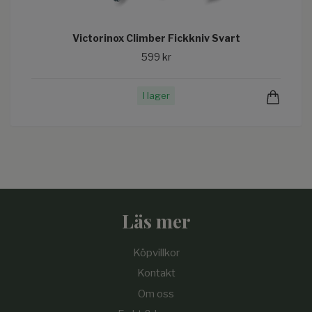
Victorinox Climber Fickkniv Svart
599 kr
I lager
Läs mer
Köpvillkor
Kontakt
Om oss