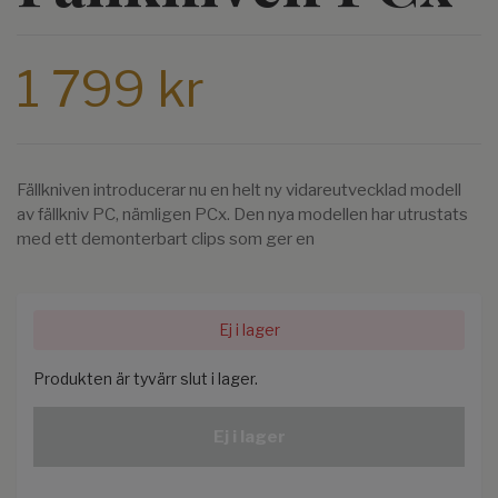
1 799 kr
Fällkniven introducerar nu en helt ny vidareutvecklad modell
av fällkniv PC, nämligen PCx. Den nya modellen har utrustats
med ett demonterbart clips som ger en
Ej i lager
Produkten är tyvärr slut i lager.
Ej i lager