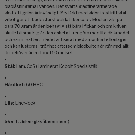
bladlåsningarna i världen. Det svarta glasfiberarmerade
skaftet i grilon är invändigt förstärkt med sidor i rostfritt stål
vilket ger ett både starkt och lätt koncept. Med en vikt på
bara 70 gram är den behaglig att bära i fickan och om kniven
skulle bli smutsig är den enkel att rengöra med lite diskmedel
och varmt vatten. Bladet är fixerat med smörjfria teflonlager
och kan justeras i tröghet eftersom bladbulten är gängad, allt
du behöver är en Torx T10 mejsel.
Stål:
Lam. CoS (Laminerat Kobolt Specialstål)
Hårdhet:
60 HRC
Lås:
Liner-lock
Skaft:
Grilon (glasfiberarmerat)