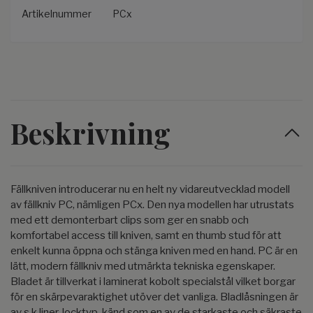
Artikelnummer
PCx
Beskrivning
Fällkniven introducerar nu en helt ny vidareutvecklad modell
av fällkniv PC, nämligen PCx. Den nya modellen har utrustats
med ett demonterbart clips som ger en snabb och
komfortabel access till kniven, samt en thumb stud för att
enkelt kunna öppna och stänga kniven med en hand. PC är en
lätt, modern fällkniv med utmärkta tekniska egenskaper.
Bladet är tillverkat i laminerat kobolt specialstål vilket borgar
för en skärpevaraktighet utöver det vanliga. Bladlåsningen är
av s k liner-locktyp, känd som en av de starkaste och säkraste