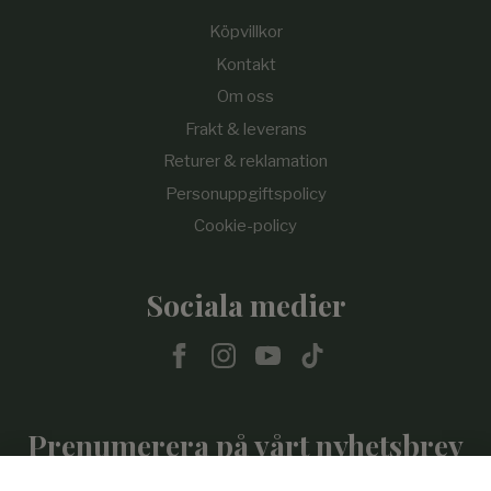
Köpvillkor
Kontakt
Om oss
Frakt & leverans
Returer & reklamation
Personuppgiftspolicy
Cookie-policy
Sociala medier
Prenumerera på vårt nyhetsbrev