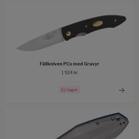
Fällkniven PCx med Gravyr
1 924 kr
Ej i lager