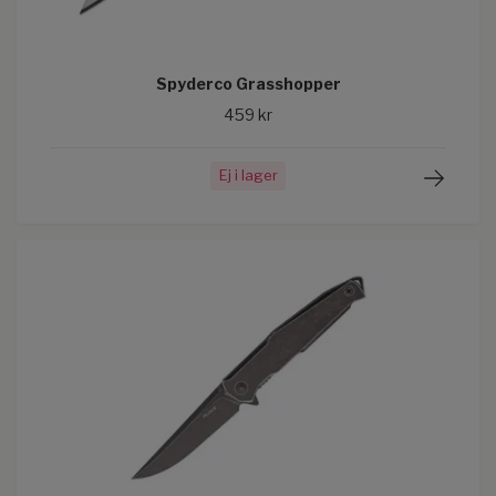
Spyderco Grasshopper
459 kr
Ej i lager