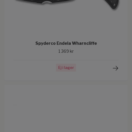
Spyderco Endela Wharncliffe
1 369 kr
Ej i lager