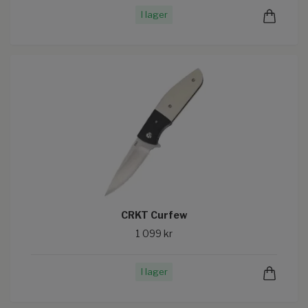
I lager
CRKT Curfew
1 099 kr
I lager