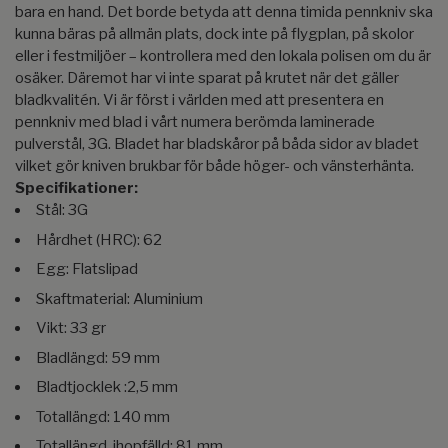
bara en hand. Det borde betyda att denna timida pennkniv ska
kunna bäras på allmän plats, dock inte på flygplan, på skolor
eller i festmiljöer – kontrollera med den lokala polisen om du är
osäker. Däremot har vi inte sparat på krutet när det gäller
bladkvalitén. Vi är först i världen med att presentera en
pennkniv med blad i vårt numera berömda laminerade
pulverstål, 3G. Bladet har bladskåror på båda sidor av bladet
vilket gör kniven brukbar för både höger- och vänsterhänta.
Specifikationer:
Stål: 3G
Hårdhet (HRC): 62
Egg: Flatslipad
Skaftmaterial: Aluminium
Vikt: 33 gr
Bladlängd: 59 mm
Bladtjocklek :2,5 mm
Totallängd: 140 mm
Totallängd, ihopfälld: 81 mm