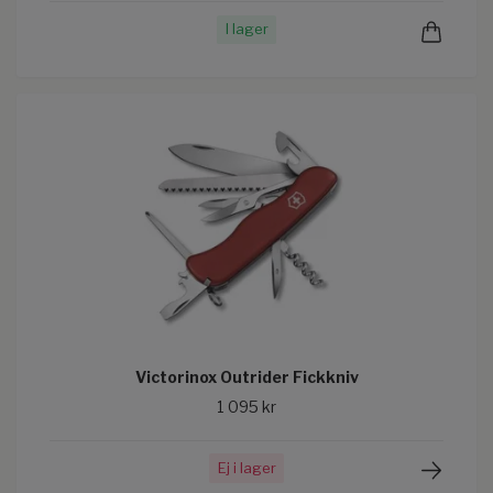
I lager
Victorinox Outrider Fickkniv
1 095 kr
Ej i lager