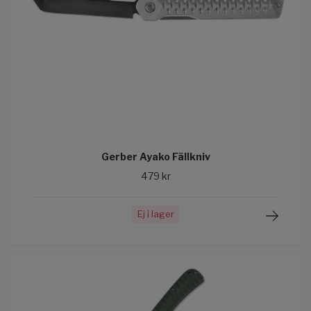
Gerber Ayako Fällkniv
479 kr
Ej i lager