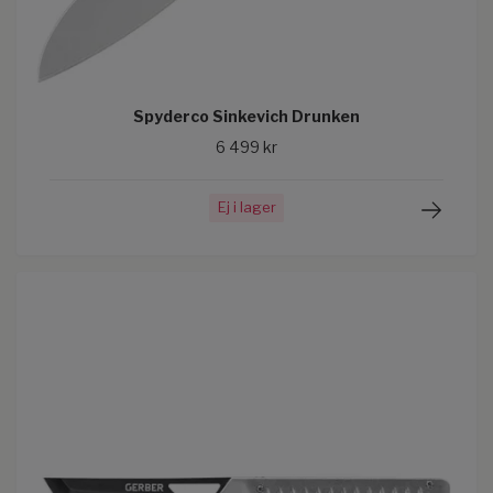
Spyderco Sinkevich Drunken
6 499 kr
Ej i lager