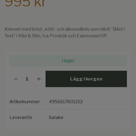
995 kr
Knivset med bröd-, kött- och allroundkniv som blivit ”Bäst i
Test” i Råd & Rön, Ica Provkök och Expressen/GP.
I lager
Lägg i korgen
Artikelnummer
4956617601153
Leverantör
Satake