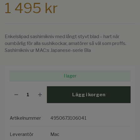
1 495 kr
Enkelslipad sashimikniv med långt styvt blad – hart när
oumbärlig för alla sushikockar, amatörer så väl som proffs.
Sashimikniv ur MAC:s Japanese-serie Bla
I lager
Lägg i korgen
Artikelnummer
4950673106041
Leverantör
Mac