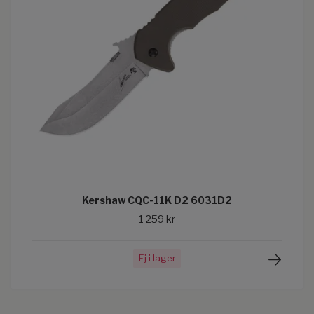
Kershaw CQC-11K D2 6031D2
1 259 kr
Ej i lager