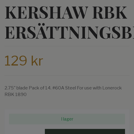
KERSHAW RBK
ERSÄTTNINGS
129 kr
2.75" blade Pack of 14. #60A Steel For use with Lonerock
RBK 1890
I lager