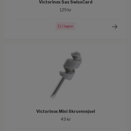
Victorinox Sax SwissCard
129 kr
Ej i lager
Victorinox Mini Skruvmejsel
49 kr