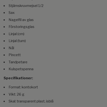
Stjärnskruvmejsel 1/2
Sax
Nagelfil av glas
Förstoringsglas
Linjal (cm)
Linjal (tum)
Nål
Pincett
Tandpetare
Kulspetspenna
Specifikationer:
Format: kontokort
Vikt: 26 g
Skal: transparent plast, isblå