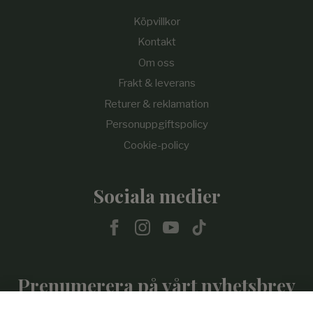
Köpvillkor
Kontakt
Om oss
Frakt & leverans
Returer & reklamation
Personuppgiftspolicy
Cookie-policy
Sociala medier
Prenumerera på vårt nyhetsbrev