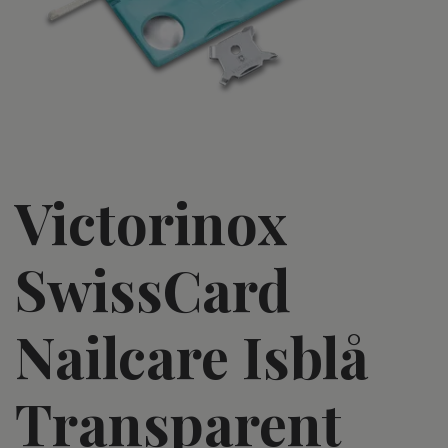
Victorinox
SwissCard
Nailcare Isblå
Transparent