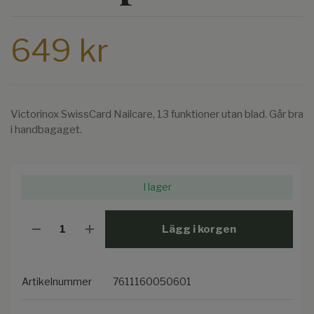
649 kr
Victorinox SwissCard Nailcare, 13 funktioner utan blad. Går bra
i handbagaget.
I lager
Lägg i korgen
Artikelnummer
7611160050601