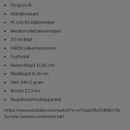
Fin/grov fil
Stämjärnskant
#1 och #2 stjärnmejsel
Medium plattskruvmejsel
20 cm linjal
Hål för säkerhetssnöre
Tygfodral
Sluten längd: 11,81 cm
Bladlängd: 8,26 cm
Vikt: 340,2 gram
Bredd: 2,13 cm
Begränsad livstidsgaranti
https://www.youtube.com/watch?v=mTUqnZ8e5tM&t=9s
Se hela Gerbers sortiment här!