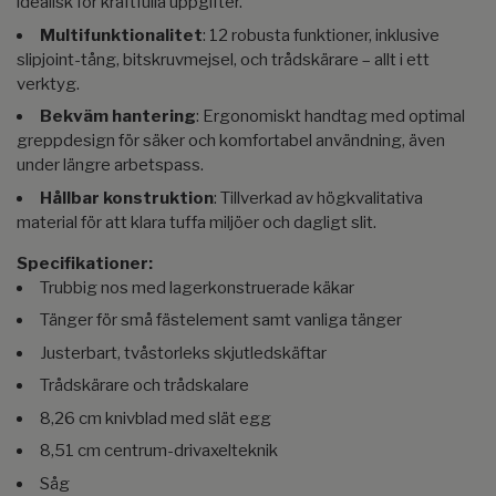
idealisk för kraftfulla uppgifter.
Multifunktionalitet
: 12 robusta funktioner, inklusive
slipjoint-tång, bitskruvmejsel, och trådskärare – allt i ett
verktyg.
Bekväm hantering
: Ergonomiskt handtag med optimal
greppdesign för säker och komfortabel användning, även
under längre arbetspass.
Hållbar konstruktion
: Tillverkad av högkvalitativa
material för att klara tuffa miljöer och dagligt slit.
Specifikationer:
Trubbig nos med lagerkonstruerade käkar
Tänger för små fästelement samt vanliga tänger
Justerbart, tvåstorleks skjutledskäftar
Trådskärare och trådskalare
8,26 cm knivblad med slät egg
8,51 cm centrum-drivaxelteknik
Såg