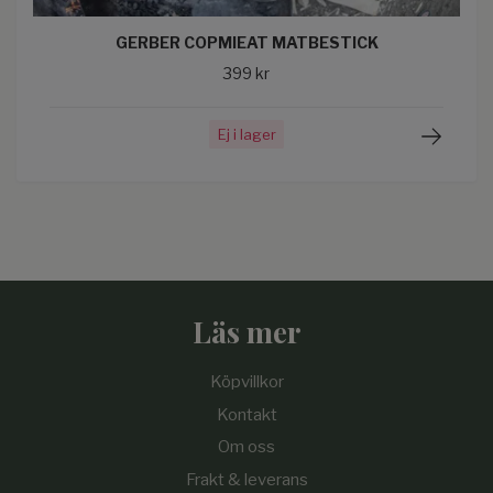
GERBER COPMIEAT MATBESTICK
399 kr
Ej i lager
Läs mer
Köpvillkor
Kontakt
Om oss
Frakt & leverans