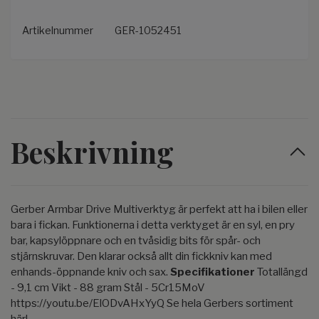
Artikelnummer
GER-1052451
Beskrivning
Gerber Armbar Drive Multiverktyg är perfekt att ha i bilen eller
bara i fickan. Funktionerna i detta verktyget är en syl, en pry
bar, kapsylöppnare och en tvåsidig bits för spår- och
stjärnskruvar. Den klarar också allt din fickkniv kan med
enhands-öppnande kniv och sax.
Specifikationer
Totallängd
- 9,1 cm Vikt - 88 gram Stål - 5Cr15MoV
https://youtu.be/ElODvAHxYyQ Se hela Gerbers sortiment