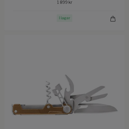
1 899 kr
I lager