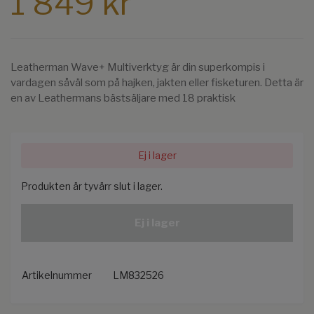
1 849 kr
Leatherman Wave+ Multiverktyg är din superkompis i
vardagen såväl som på hajken, jakten eller fisketuren. Detta är
en av Leathermans bästsäljare med 18 praktisk
Ej i lager
Produkten är tyvärr slut i lager.
Ej i lager
Artikelnummer
LM832526