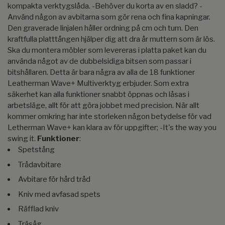
kompakta verktygslåda. -Behöver du korta av en sladd? -
Använd någon av avbitarna som gör rena och fina kapningar.
Den graverade linjalen håller ordning på cm och tum. Den
kraftfulla platttången hjälper dig att dra år muttern som är lös.
Ska du montera möbler som levereras i platta paket kan du
använda något av de dubbelsidiga bitsen som passar i
bitshållaren. Detta är bara några av alla de 18 funktioner
Leatherman Wave+ Multiverktyg erbjuder. Som extra
säkerhet kan alla funktioner snabbt öppnas och låsas i
arbetsläge, allt för att göra jobbet med precision. När allt
kommer omkring har inte storleken någon betydelse för vad
Letherman Wave+ kan klara av för uppgifter; -It's the way you
swing it.
Funktioner
:
Spetstång
Trådavbitare
Avbitare för hård tråd
Kniv med avfasad spets
Räfflad kniv
Träsåg