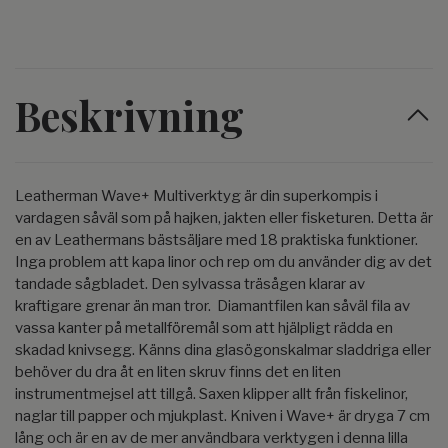
Beskrivning
Leatherman Wave+ Multiverktyg är din superkompis i
vardagen såväl som på hajken, jakten eller fisketuren. Detta är
en av Leathermans bästsäljare med 18 praktiska funktioner.
Inga problem att kapa linor och rep om du använder dig av det
tandade sågbladet. Den sylvassa träsågen klarar av
kraftigare grenar än man tror. Diamantfilen kan såväl fila av
vassa kanter på metallföremål som att hjälpligt rädda en
skadad knivsegg. Känns dina glasögonskalmar sladdriga eller
behöver du dra åt en liten skruv finns det en liten
instrumentmejsel att tillgå. Saxen klipper allt från fiskelinor,
naglar till papper och mjukplast. Kniven i Wave+ är dryga 7 cm
lång och är en av de mer användbara verktygen i denna lilla