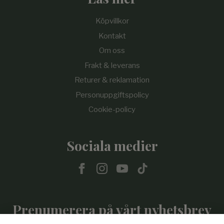
Köpvillkor
Kontakt
Om oss
Frakt & leverans
Returer & reklamation
Personuppgiftspolicy
Cookie-policy
Sociala medier
Prenumerera på vårt nyhetsbrev