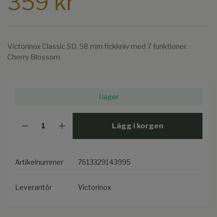
359 kr
Victorinox Classic SD, 58 mm fickkniv med 7 funktioner.
Cherry Blossom.
I lager
Lägg i korgen
Artikelnummer
7613329143995
Leverantör
Victorinox