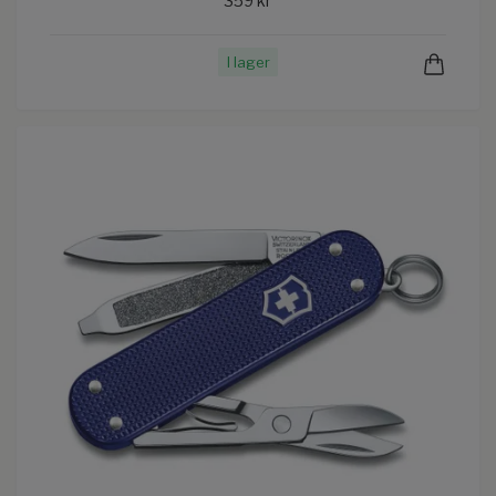
359 kr
I lager