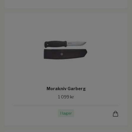
Morakniv Garberg
1 099 kr
I lager