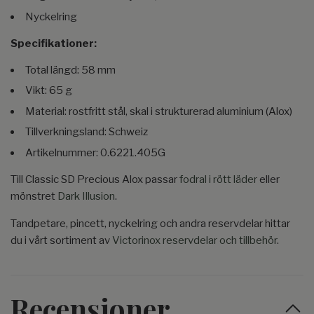
Nyckelring
Specifikationer:
Total längd: 58 mm
Vikt: 65 g
Material: rostfritt stål, skal i strukturerad aluminium (Alox)
Tillverkningsland: Schweiz
Artikelnummer: 0.6221.405G
Till Classic SD Precious Alox passar
fodral i rött läder
eller
mönstret
Dark Illusion
.
Tandpetare, pincett, nyckelring och andra reservdelar hittar
du i vårt sortiment av
Victorinox reservdelar och tillbehör
.
Recensioner