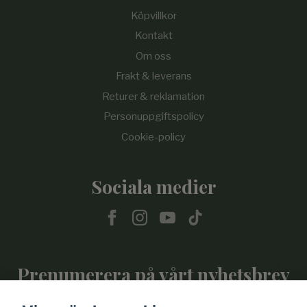
Köpvillkor
Kontakt
Om oss
Frakt & leverans
Returer & reklamation
Personuppgiftspolicy
Cookie-policy
Sociala medier
Prenumerera på vårt nyhetsbrev