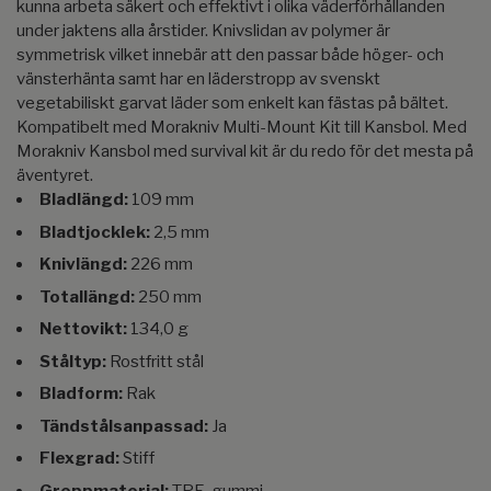
kunna arbeta säkert och effektivt i olika väderförhållanden
under jaktens alla årstider. Knivslidan av polymer är
symmetrisk vilket innebär att den passar både höger- och
vänsterhänta samt har en läderstropp av svenskt
vegetabiliskt garvat läder som enkelt kan fästas på bältet.
Kompatibelt med Morakniv Multi-Mount Kit till Kansbol. Med
Morakniv Kansbol med survival kit är du redo för det mesta på
äventyret.
Bladlängd:
109 mm
Bladtjocklek:
2,5 mm
Knivlängd:
226 mm
Totallängd:
250 mm
Nettovikt:
134,0 g
Ståltyp:
Rostfritt stål
Bladform:
Rak
Tändstålsanpassad:
Ja
Flexgrad:
Stiff
Greppmaterial:
TPE-gummi