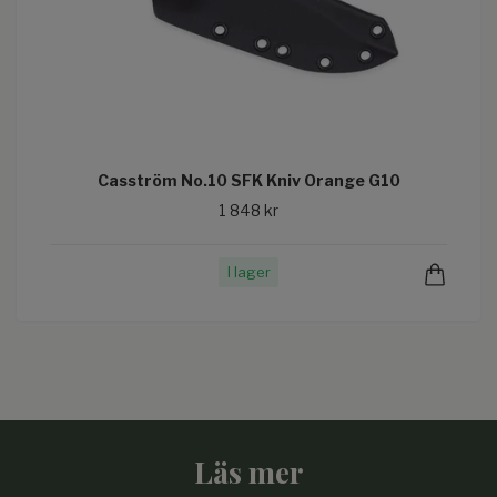
Casström No.10 SFK Kniv Orange G10
1 848 kr
I lager
Läs mer