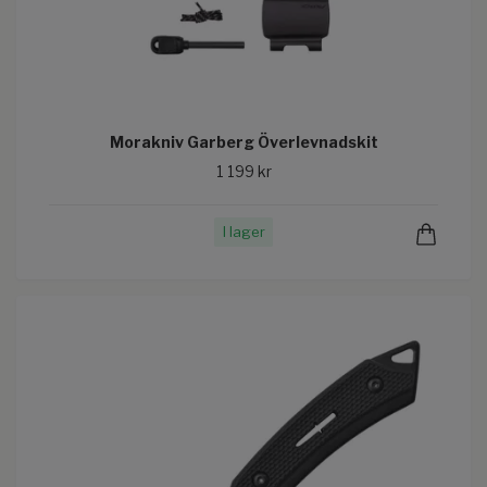
Morakniv Garberg Överlevnadskit
1 199 kr
I lager