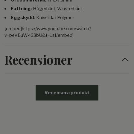
Fattning:
Högerhänt, Vänsterhänt
Eggskydd:
Knivslida i Polymer
[embed]https://www.youtube.com/watch?
v=peVEuW433bU&t=1s[/embed]
Recensioner
Recensera produkt