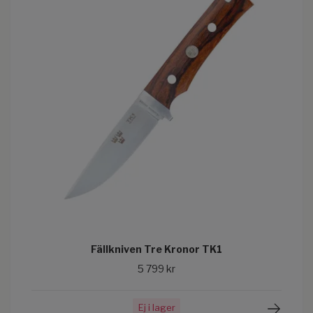
Fällkniven Tre Kronor TK1
5 799 kr
Ej i lager