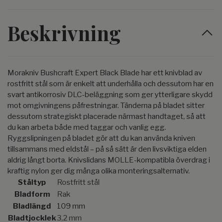
Beskrivning
Morakniv Bushcraft Expert Black Blade har ett knivblad av
rostfritt stål som är enkelt att underhålla och dessutom har en
svart antikorrosiv DLC-beläggning som ger ytterligare skydd
mot omgivningens påfrestningar. Tänderna på bladet sitter
dessutom strategiskt placerade närmast handtaget, så att
du kan arbeta både med taggar och vanlig egg.
Ryggslipningen på bladet gör att du kan använda kniven
tillsammans med eldstål – på så sätt är den livsviktiga elden
aldrig långt borta. Knivslidans MOLLE-kompatibla överdrag i
kraftig nylon ger dig många olika monteringsalternativ.
Ståltyp
Rostfritt stål
Bladform
Rak
Bladlängd
109 mm
Bladtjocklek
3,2 mm