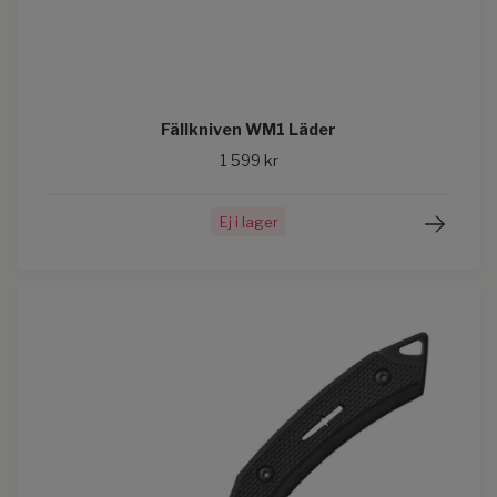
Fällkniven WM1 Läder
1 599 kr
Ej i lager