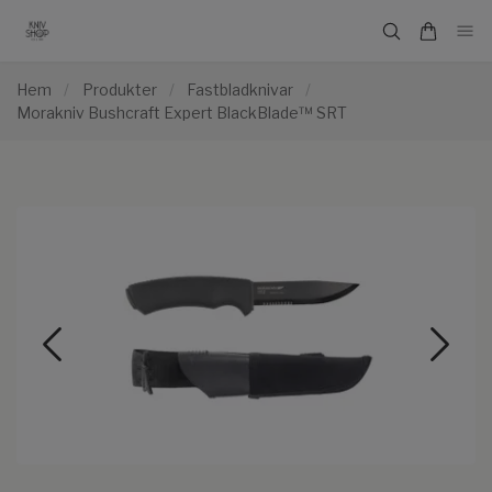
Hem
/
Produkter
/
Fastbladknivar
/
Morakniv Bushcraft Expert BlackBlade™ SRT