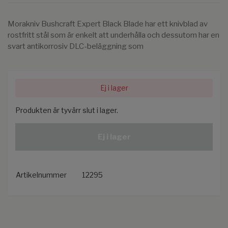
Morakniv Bushcraft Expert Black Blade har ett knivblad av
rostfritt stål som är enkelt att underhålla och dessutom har en
svart antikorrosiv DLC-beläggning som
Ej i lager
Produkten är tyvärr slut i lager.
Ej i lager
Artikelnummer
12295