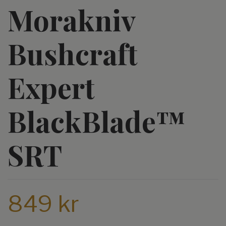
Morakniv
Bushcraft
Expert
BlackBlade™
SRT
849 kr