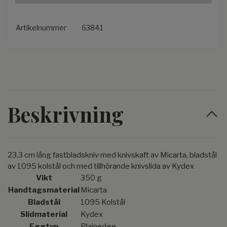
Artikelnummer
63841
Beskrivning
23,3 cm lång fastbladskniv med knivskaft av Micarta, bladstål
av 1095 kolstål och med tillhörande knivslida av Kydex
Vikt
350 g
Handtagsmaterial
Micarta
Bladstål
1095 Kolstål
Slidmaterial
Kydex
Eggtyp
Plainedge