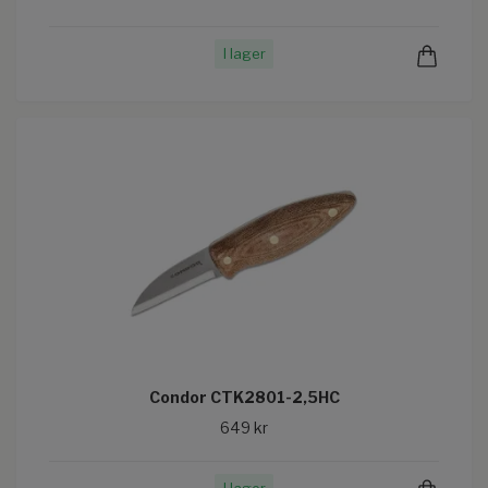
I lager
Condor CTK2801-2,5HC
649 kr
I lager