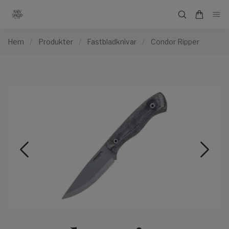
Hem
/
Produkter
/
Fastbladknivar
/
Condor Ripper