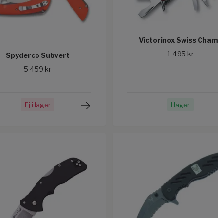
Victorinox Swiss Cha
1 495 kr
Spyderco Subvert
5 459 kr
Ej i lager
I lager