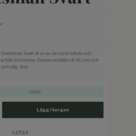
r
v Huntsman Svart är en av de mest kända och
na från Victorinox. Denna modellen är 91 mm och
x och såg. Spe
I lager
Lägg i korgen
1.3713.3