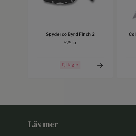
Spyderco Byrd Finch 2
Col
529 kr
Ej i lager
Läs mer