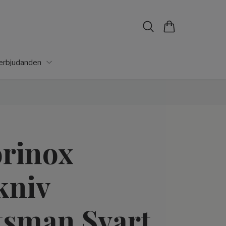
lerbjudanden
orinox
kniv
sman Svart