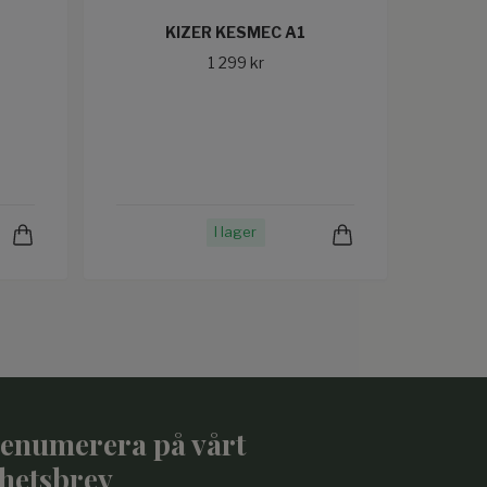
KIZER KESMEC A1
1 299 kr
I lager
enumerera på vårt
hetsbrev