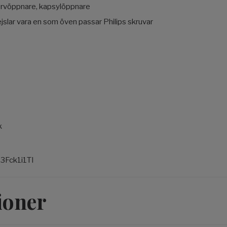
ervöppnare, kapsylöppnare
slar vara en som öven passar Philips skruvar
k
P3Fck1i1TI
ioner