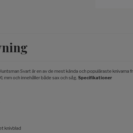
vning
 Huntsman Svart är en av de mest kända och populäraste knivarna fr
1 mm och innehåller både sax och såg.
Specifikationer
m
tet knivblad