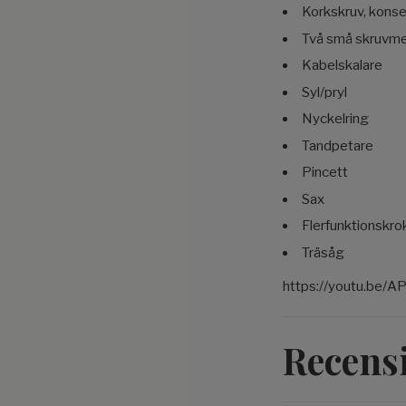
Korkskruv, kons
Två små skruvmej
Kabelskalare
Syl/pryl
Nyckelring
Tandpetare
Pincett
Sax
Flerfunktionskro
Träsåg
https://youtu.be/A
Recens