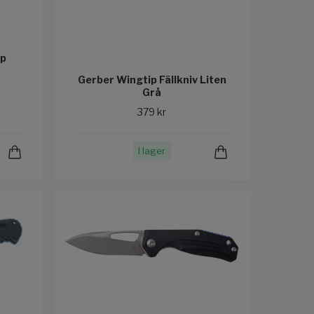
mp
Gerber Wingtip Fällkniv Liten
Grå
379 kr
I lager