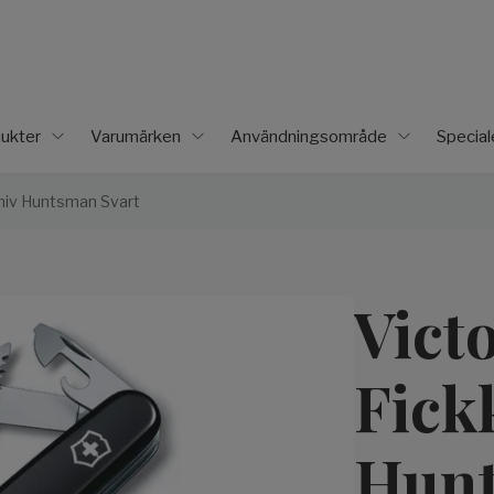
ukter
Varumärken
Användningsområde
Specia
kniv Huntsman Svart
Vict
Fick
Hunt