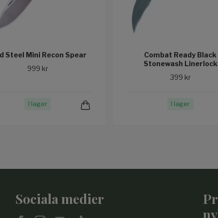
d Steel Mini Recon Spear
Combat Ready Black
Stonewash Linerlock
999 kr
399 kr
I lager
I lager
Sociala medier
Pr
ny