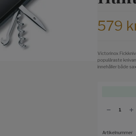
579 k
Victorinox Fickkni
populäraste knivar
innehåller både sa
Artikelnummer