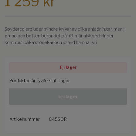
1 259 kr
Spyderco erbjuder mindre knivar av olika anledningar, men i
grund och botten beror det på att människors händer
kommer i olika storlekar och ibland hamnar vi i
Ej i lager
Produkten är tyvärr slut i lager.
Ej i lager
Artikelnummer
C45SOR