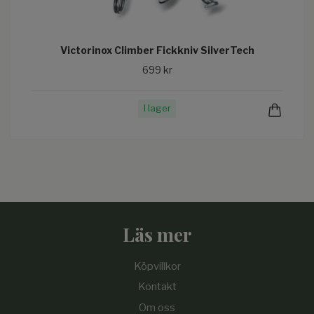
Victorinox Climber Fickkniv SilverTech
699 kr
I lager
Läs mer
Köpvillkor
Kontakt
Om oss