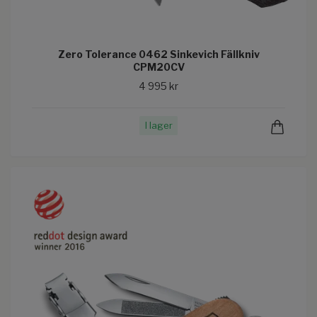
Zero Tolerance 0462 Sinkevich Fällkniv
CPM20CV
4 995 kr
I lager