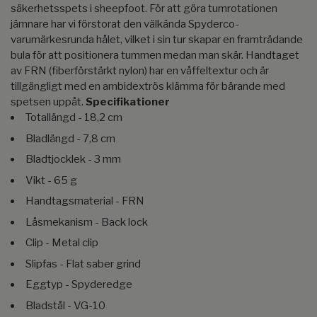
säkerhetsspets i sheepfoot. För att göra tumrotationen
jämnare har vi förstorat den välkända Spyderco-
varumärkesrunda hålet, vilket i sin tur skapar en framträdande
bula för att positionera tummen medan man skär. Handtaget
av FRN (fiberförstärkt nylon) har en våffeltextur och är
tillgängligt med en ambidextrös klämma för bärande med
spetsen uppåt.
Specifikationer
Totallängd - 18,2 cm
Bladlängd - 7,8 cm
Bladtjocklek - 3 mm
Vikt - 65 g
Handtagsmaterial - FRN
Låsmekanism - Back lock
Clip - Metal clip
Slipfas - Flat saber grind
Eggtyp - Spyderedge
Bladstål - VG-10