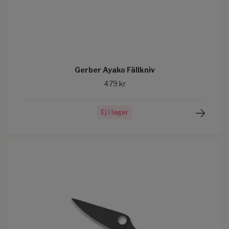
Gerber Ayako Fällkniv
479 kr
Ej i lager