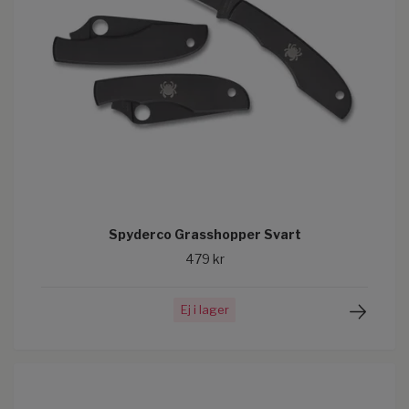
Spyderco Grasshopper Svart
479 kr
Ej i lager