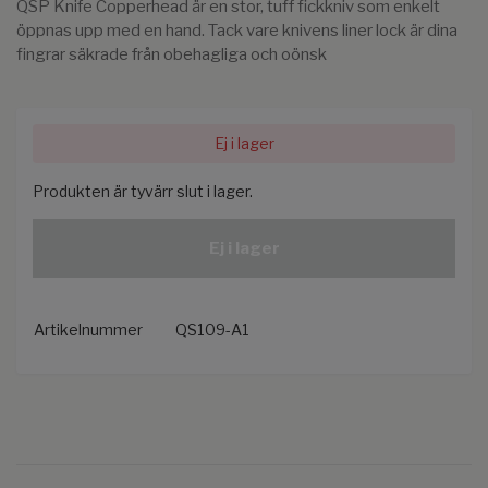
QSP Knife Copperhead är en stor, tuff fickkniv som enkelt
öppnas upp med en hand. Tack vare knivens liner lock är dina
fingrar säkrade från obehagliga och oönsk
Ej i lager
Produkten är tyvärr slut i lager.
Ej i lager
Artikelnummer
QS109-A1