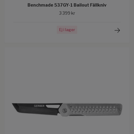
Benchmade 537GY-1 Bailout Fällkniv
3 399 kr
Ej i lager