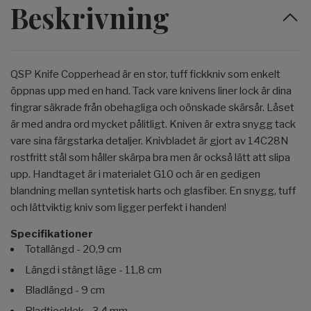
Beskrivning
QSP Knife Copperhead är en stor, tuff fickkniv som enkelt
öppnas upp med en hand. Tack vare knivens liner lock är dina
fingrar säkrade från obehagliga och oönskade skärsår. Låset
är med andra ord mycket pålitligt. Kniven är extra snygg tack
vare sina färgstarka detaljer. Knivbladet är gjort av 14C28N
rostfritt stål som håller skärpa bra men är också lätt att slipa
upp. Handtaget är i materialet G10 och är en gedigen
blandning mellan syntetisk harts och glasfiber. En snygg, tuff
och lättviktig kniv som ligger perfekt i handen!
Specifikationer
Totallängd - 20,9 cm
Längd i stängt läge - 11,8 cm
Bladlängd - 9 cm
Bladtjocklek - 3,4 mm