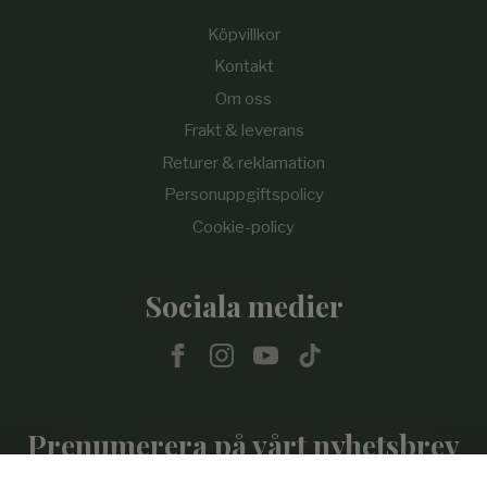
Köpvillkor
Kontakt
Om oss
Frakt & leverans
Returer & reklamation
Personuppgiftspolicy
Cookie-policy
Sociala medier
Prenumerera på vårt nyhetsbrev