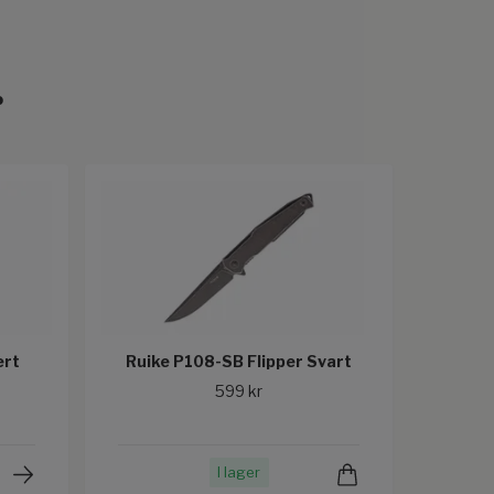
r
ert
Ruike P108-SB Flipper Svart
599 kr
I lager