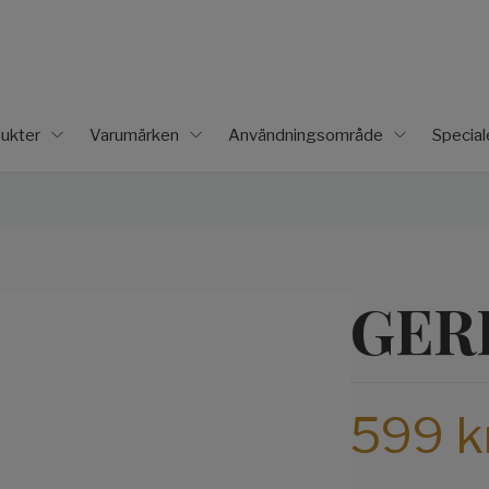
ukter
Varumärken
Användningsområde
Specia
GER
599 k