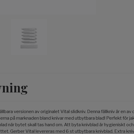
vning
ällbara versionen av originalet Vital slidkniv. Denna fällkniv är en a
rna på marknaden bland knivar med utbytbara blad! Perfekt för jak
vblad när bytet skall tas hand om. Att byta knivblad är hygieniskt och
tet. Gerber Vital levereras med 6 st utbytbara knivblad. Extra kniv