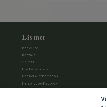
Läs mer
Köpvillkor
Kontakt
Om oss
Frakt & leverans
Returer & reklamation
Personuppgiftspolicy
Cookie-policy
Vi