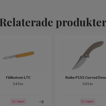
Relaterade produkte
Fällkniven LTC
Ruike P155 Curved Des
549 kr
549 kr
Ej i lager
Ej i lager