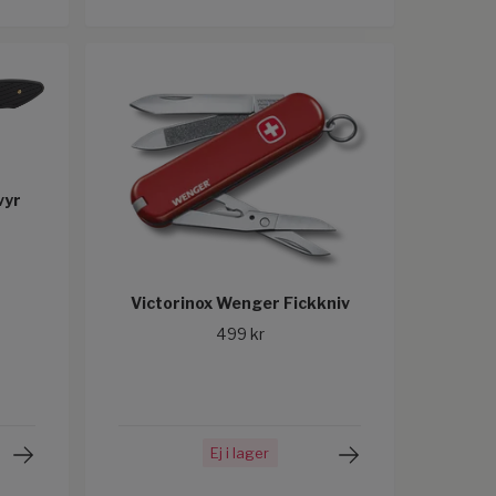
vyr
Victorinox Wenger Fickkniv
499 kr
Ej i lager