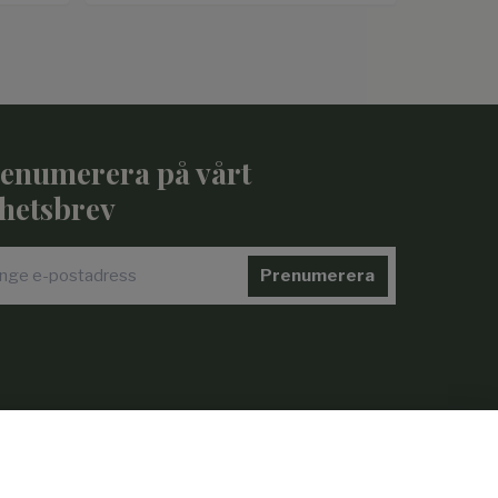
enumerera på vårt
hetsbrev
Prenumerera