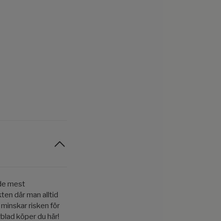
v de mest
ten där man alltid
 minskar risken för
blad köper du här!