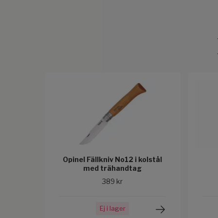
Opinel Fällkniv No12 i kolstål
med trähandtag
389 kr
Ej i lager