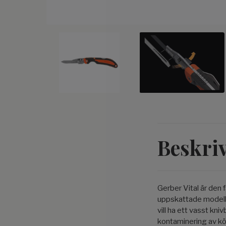
Beskri
Gerber Vital är den f
uppskattade modelle
vill ha ett vasst kni
kontaminering av köt