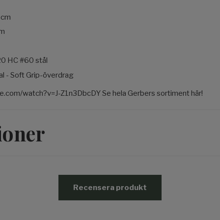
5 cm
cm
20 HC #60 stål
 - Soft Grip-överdrag
e.com/watch?v=J-Z1n3DbcDY Se hela Gerbers sortiment här!
ioner
Recensera produkt