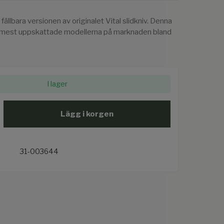
fällbara versionen av originalet Vital slidkniv. Denna
de mest uppskattade modellerna på marknaden bland
I lager
Lägg i korgen
31-003644