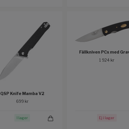
Fällkniven PCx med Gra
1 924 kr
QSP Knife Mamba V2
699 kr
I lager
Ej i lager